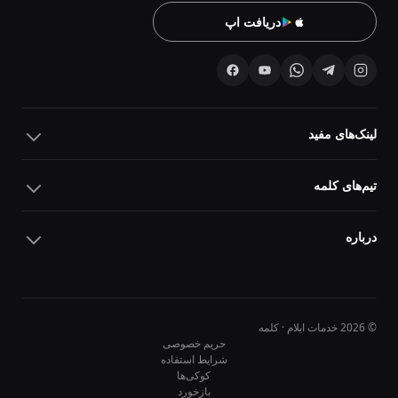
دریافت اپ
لینک‌های مفید
تیم‌های کلمه
درباره
© 2026 خدمات ایلام · کلمه
حریم خصوصی
شرایط استفاده
کوکی‌ها
10
10
بازخورد