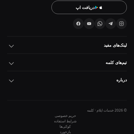
دریافت اپ
لینک‌های مفید
تیم‌های کلمه
درباره
© 2026 خدمات ایلام · کلمه
حریم خصوصی
شرایط استفاده
کوکی‌ها
10
10
بازخورد