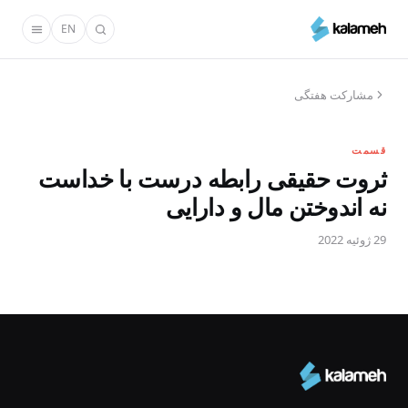
رفتن
EN
به
محتوای
اصلی
مشارکت هفتگی
قسمت
ثروت حقیقی رابطه درست با خداست
نه اندوختن مال و دارایی
29 ژوئیه 2022