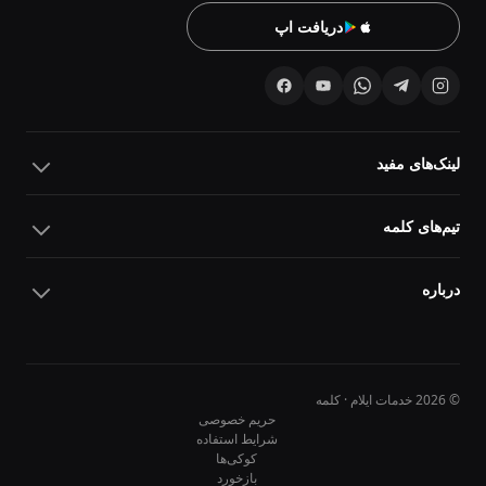
دریافت اپ
لینک‌های مفید
تیم‌های کلمه
درباره
© 2026 خدمات ایلام · کلمه
حریم خصوصی
شرایط استفاده
کوکی‌ها
10
10
بازخورد