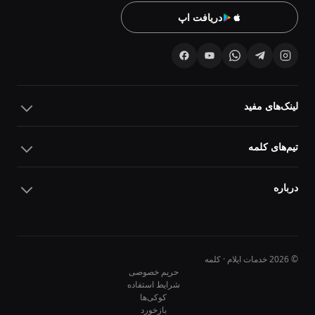
دریافت اپ
لینک‌های مفید
تیم‌های کلمه
درباره
© 2026 خدمات ایلام · کلمه
حریم خصوصی
شرایط استفاده
کوکی‌ها
10
10
بازخورد