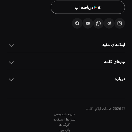
دریافت اپ
لینک‌های مفید
تیم‌های کلمه
درباره
© 2026 خدمات ایلام · کلمه
حریم خصوصی
شرایط استفاده
کوکی‌ها
10
10
بازخورد