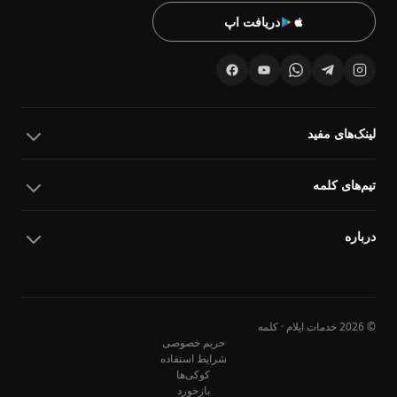
دریافت اپ
لینک‌های مفید
تیم‌های کلمه
درباره
© 2026 خدمات ایلام · کلمه
حریم خصوصی
شرایط استفاده
کوکی‌ها
10
10
بازخورد