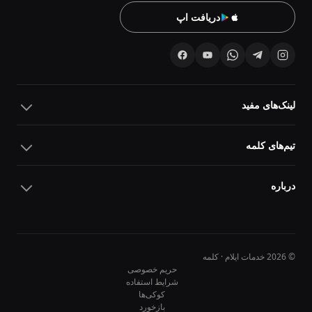
دریافت اپ
لینک‌های مفید
تیم‌های کلمه
درباره
© 2026 خدمات ایلام · کلمه
حریم خصوصی
شرایط استفاده
کوکی‌ها
10
10
بازخورد