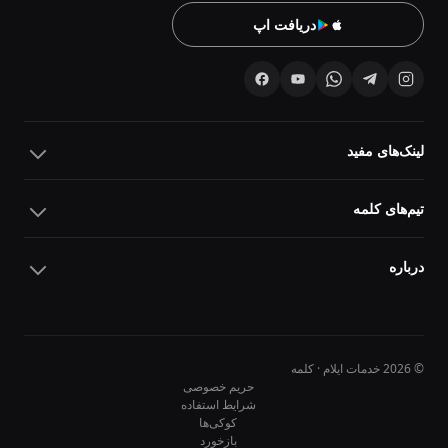
دریافت اپ
لینک‌های مفید
تیم‌های کلمه
درباره
© 2026 خدمات ایلام · کلمه
حریم خصوصی
شرایط استفاده
کوکی‌ها
10
10
بازخورد