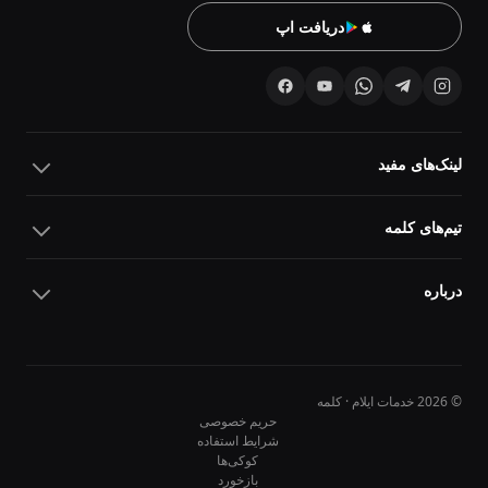
دریافت اپ
لینک‌های مفید
تیم‌های کلمه
درباره
© 2026 خدمات ایلام · کلمه
حریم خصوصی
شرایط استفاده
کوکی‌ها
10
10
بازخورد