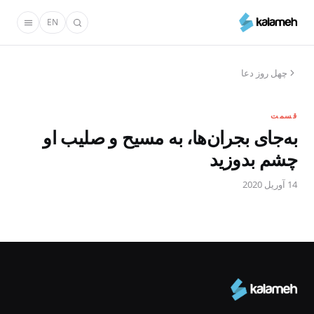
رفتن
EN
به
محتوای
اصلی
چهل روز دعا
قسمت
به‌جای بجران‌ها، به مسیح و صلیب او
چشم بدوزید
14 آوریل 2020