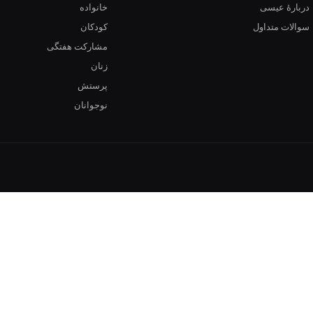
دربارهٔ عیسی
خانواده
سوالات متداول
کودکان
مشارکت هفتگی
زنان
پرستش
نوجوانان