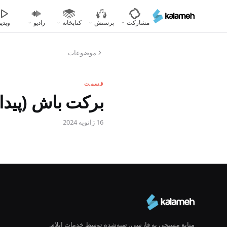
رفتن
به
مشارکت
پرستش
کتابخانه
رادیو
ویدیو
محتوای
اصلی
موضوعات
قسمت
برکت باش (پیدایش ۱۲
16 ژانویه 2024
منابع مسیحی به فارسی، تهیه‌شده توسط خدمات ایلام.