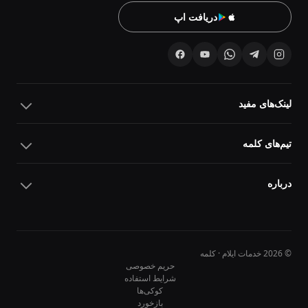
دریافت اپ
لینک‌های مفید
تیم‌های کلمه
درباره
© 2026 خدمات ایلام · کلمه
حریم خصوصی
شرایط استفاده
کوکی‌ها
10
10
بازخورد