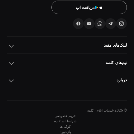
دریافت اپ
لینک‌های مفید
تیم‌های کلمه
درباره
© 2026 خدمات ایلام · کلمه
حریم خصوصی
شرایط استفاده
کوکی‌ها
10
10
بازخورد