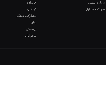
دربارهٔ عیسی
خانواده
سوالات متداول
کودکان
مشارکت هفتگی
زنان
پرستش
نوجوانان