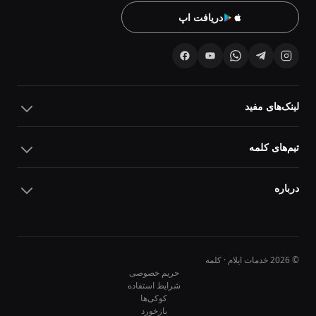
دریافت اپ
لینک‌های مفید
تیم‌های کلمه
درباره
© 2026 خدمات ایلام · کلمه
حریم خصوصی
شرایط استفاده
کوکی‌ها
10
10
بازخورد