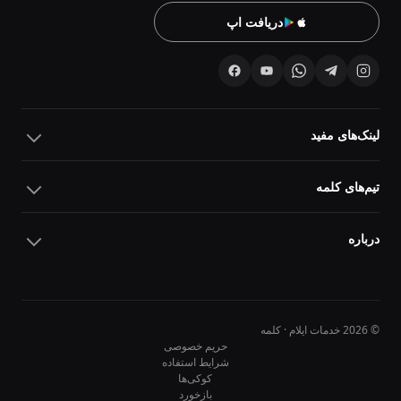
دریافت اپ
لینک‌های مفید
تیم‌های کلمه
درباره
© 2026 خدمات ایلام · کلمه
حریم خصوصی
شرایط استفاده
کوکی‌ها
10
10
بازخورد