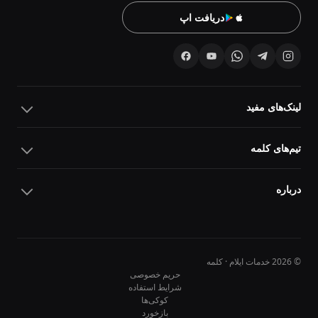
دریافت اپ
لینک‌های مفید
تیم‌های کلمه
درباره
© 2026 خدمات ایلام · کلمه
حریم خصوصی
شرایط استفاده
کوکی‌ها
10
10
بازخورد