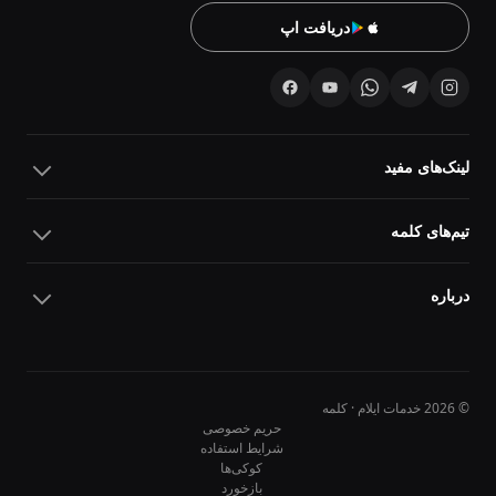
دریافت اپ
لینک‌های مفید
تیم‌های کلمه
درباره
© 2026 خدمات ایلام · کلمه
حریم خصوصی
شرایط استفاده
کوکی‌ها
10
10
بازخورد