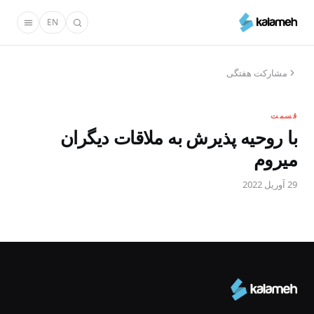
رفتن
EN
به
محتوای
اصلی
مشارکت هفتگی
قسمت
با روحیه پذیرش به ملاقات دیگران
میروم
29 آوریل 2022