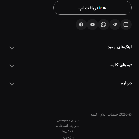
دریافت اپ
لینک‌های مفید
تیم‌های کلمه
درباره
© 2026 خدمات ایلام · کلمه
حریم خصوصی
شرایط استفاده
کوکی‌ها
10
10
بازخورد