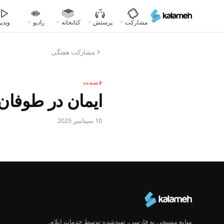
رفتن
به
مشارکت
پرستش
کتابخانه
رادیو
ویدیو
محتوای
اصلی
مشارکت هفتگی
قسمت
ایمان در طوفان 
10 سپتامبر 2025
منابع مسیحی به فارسی، تهیه‌شده توسط خدمات ایلام.