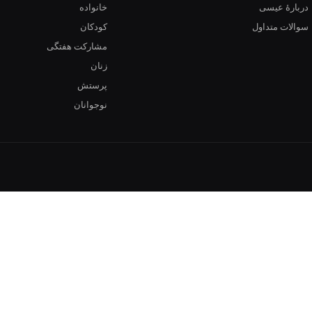
دربارهٔ عیسی
خانواده
سوالات متداول
کودکان
مشارکت هفتگی
زنان
پرستش
نوجوانان