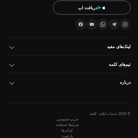
دریافت اپ
لینک‌های مفید
تیم‌های کلمه
درباره
© 2026 خدمات ایلام · کلمه
حریم خصوصی
شرایط استفاده
کوکی‌ها
10
10
بازخورد