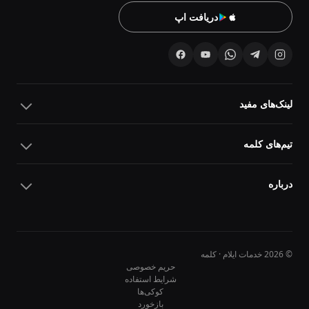
دریافت اپ
لینک‌های مفید
تیم‌های کلمه
درباره
© 2026 خدمات ایلام · کلمه
حریم خصوصی
شرایط استفاده
کوکی‌ها
10
10
بازخورد