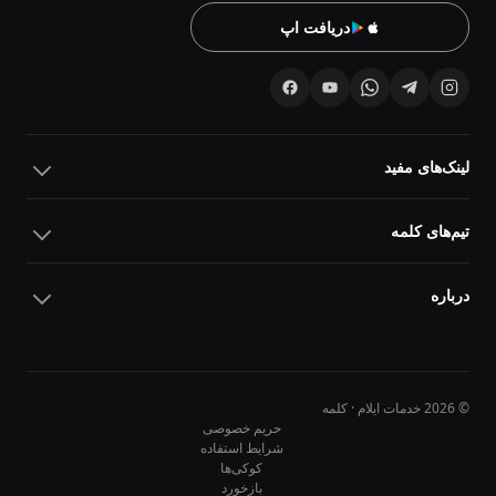
دریافت اپ
لینک‌های مفید
تیم‌های کلمه
درباره
© 2026 خدمات ایلام · کلمه
حریم خصوصی
شرایط استفاده
کوکی‌ها
10
10
بازخورد