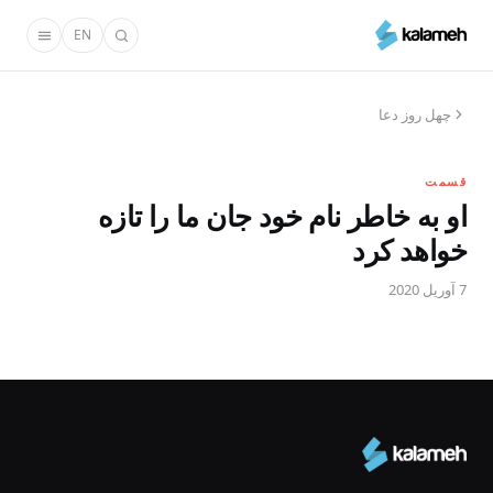
رفتن
EN
به
محتوای
اصلی
چهل روز دعا
قسمت
او به خاطر نام خود جان ما را تازه
خواهد کرد
7 آوریل 2020