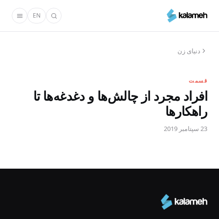
رفتن
EN
به
محتوای
اصلی
دنیای زن
قسمت
افراد مجرد از چالش‌ها و دغدغه‌ها تا
راهکارها
23 سپتامبر 2019