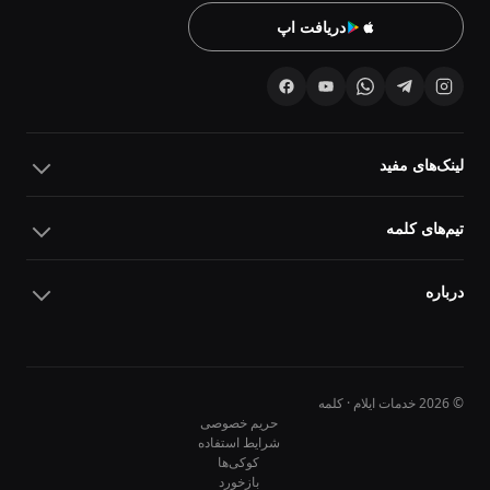
دریافت اپ
لینک‌های مفید
تیم‌های کلمه
درباره
© 2026 خدمات ایلام · کلمه
حریم خصوصی
شرایط استفاده
کوکی‌ها
10
10
بازخورد