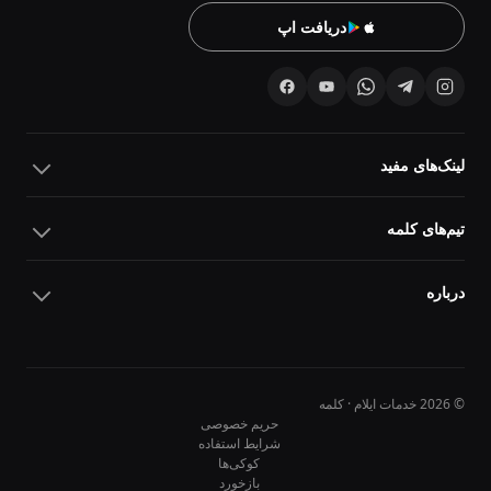
دریافت اپ
لینک‌های مفید
تیم‌های کلمه
درباره
© 2026 خدمات ایلام · کلمه
حریم خصوصی
شرایط استفاده
کوکی‌ها
10
10
بازخورد