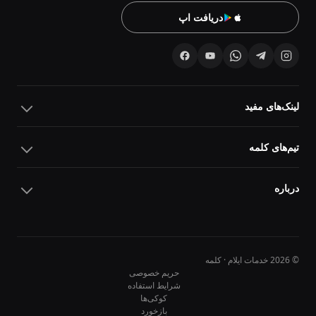
دریافت اپ
لینک‌های مفید
تیم‌های کلمه
درباره
© 2026 خدمات ایلام · کلمه
حریم خصوصی
شرایط استفاده
کوکی‌ها
10
10
بازخورد