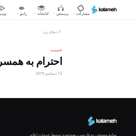
رفتن
به
مشارکت
پرستش
کتابخانه
رادیو
ویدیو
محتوای
اصلی
دنیای زن
قسمت
احترام به همسر
12 دسامبر 2019
منابع مسیحی به فارسی، تهیه‌شده توسط خدمات ایلام.