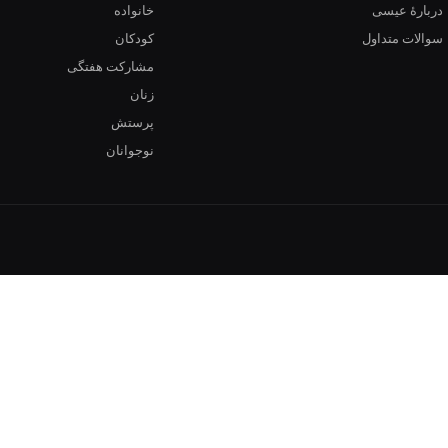
دربارهٔ عیسی
خانواده
سوالات متداول
کودکان
مشارکت هفتگی
زنان
پرستش
نوجوانان