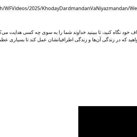
lameh/WFVideos/2025/KhodayDardmandanVaNiyazmandan/
راف خود نگاه کنید، تا ببینید خداوند شما را به سوی چه کسی هدایت می
اهید که در زندگی آن‌ها و زندگی اطرافیانشان عمل کند تا بسیاری عظمت و