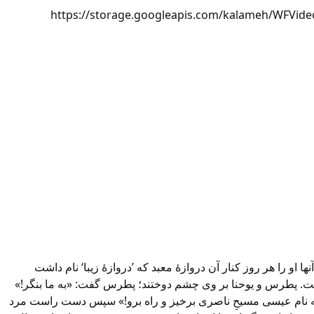
https://storage.googleapis.com/kalameh/WFV
 او را هر روز کنار آن دروازۀ معبد که ’دروازۀ زیبا‘ نام داشت
واست. پطرس و یوحنا بر وی چشم دوختند؛ پطرس گفت: «به ما بنگر!»
م! به نام عیسی مسیحِ ناصری برخیز و راه برو!» سپس دست راست مرد