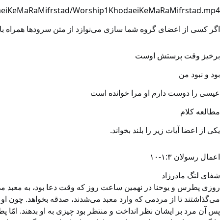
aeiKeMaRaMifrstad/Worship1KhodaeiKeMaRaMifrstad.mp4
اگر کسی از اعضای گروه شما سازی می‌نوازد از متن سرودها همراه با آک
برخیز وقت پرستش اوست
بود و نبود من
عیسی را دوست دارم او مرا خوانده است
مطالعه کلام
یکی از اعضا آیات زیر را بلند بخواند.
اعمال رسولان ۱:۳-۱۰
شفای لنگ مادرزاد
روزی پطرس و یوحنا در نهمین ساعت روز که وقت دعا بود، به معبد می‌رفتند
می‌گذاشتند تا از مردمی که وارد معبد می‌شدند، صدقه بخواهد. چون او
پس آن مرد بر ایشان نظر انداخت و منتظر بود چیزی به او بدهند. امّا