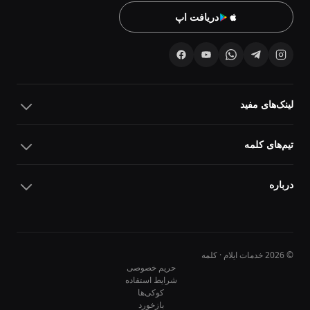
دریافت اپ
لینک‌های مفید
تیم‌های کلمه
درباره
© 2026 خدمات ایلام · کلمه
حریم خصوصی
شرایط استفاده
کوکی‌ها
10
10
بازخورد