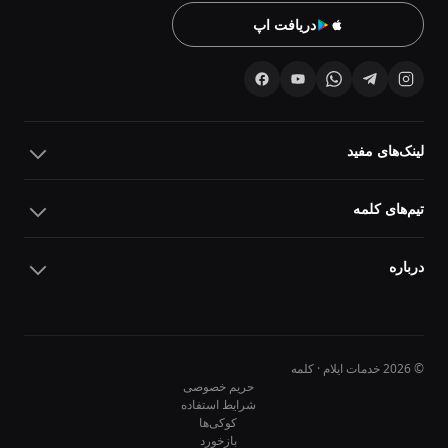
دریافت اپ
لینک‌های مفید
تیم‌های کلمه
درباره
© 2026 خدمات ایلام · کلمه
حریم خصوصی
شرایط استفاده
کوکی‌ها
10
10
بازخورد