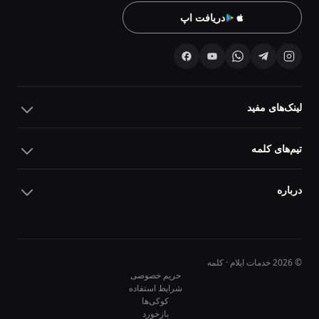
دریافت اپ
لینک‌های مفید
تیم‌های کلمه
درباره
© 2026 خدمات ایلام · کلمه
حریم خصوصی
شرایط استفاده
کوکی‌ها
10
10
بازخورد