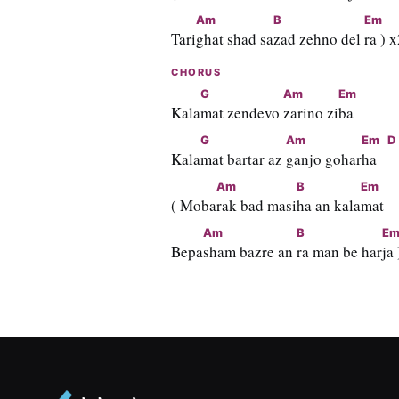
Am
B
Em
Tari
ghat shad sa
zad zehno del 
ra ) 
CHORUS
G
Am
Em
Kala
mat zendevo 
zarino zi
ba
G
Am
Em
D
Kala
mat bartar az 
ganjo gohar
ha   
Am
B
Em
( Moba
rak bad masi
ha an kala
mat
Am
B
E
Bepa
sham bazre an 
ra man be har
ja