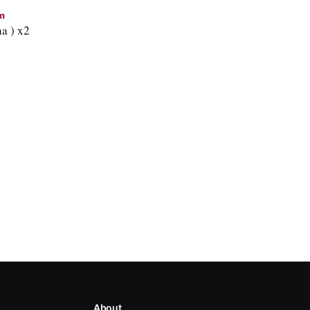
m
ha ) x2
About