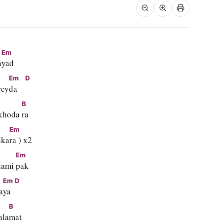
Em
a
yad
Em
D
vey
da    
B
khoda 
ra
Em
hka
ra ) x2
Em
hami 
pak
Em
D
a
ya  
B
ala
mat