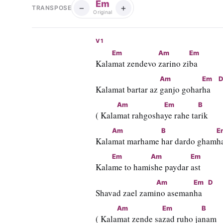
Em
−
+
TRANSPOSE
Original
V1
Em
Am
Em
Kala
mat zendevo 
zarino zi
ba
Am
Em
Kalamat bartar az 
ganjo gohar
ha    
Am
Em
B
( Kala
mat rahgosha
ye rahe ta
rik
Am
B
E
Kala
mat marhame 
har dardo gham
h
Em
Am
Em
Kala
me to hami
she paydar 
ast
Am
Em
D
Shavad zael zami
no aseman
ha   
Am
Em
B
( Kala
mat zende sa
zad ruho ja
nam