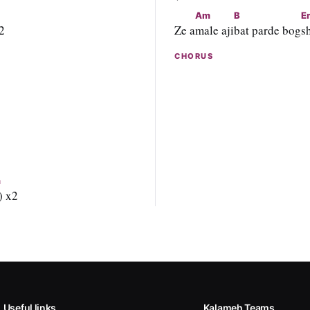
Am
B
E
x2
Ze a
male aji
bat parde bog
s
CHORUS
m
 ) x2
Useful links
Kalameh Teams