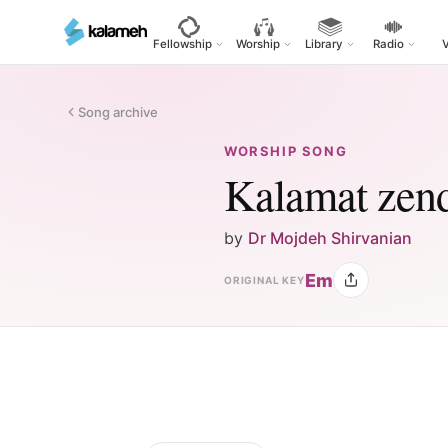
Skip
to
Fellowship
Worship
Library
Radio
main
content
Song archive
WORSHIP SONG
Kalamat zend
by
Dr Mojdeh Shirvanian
Em
ORIGINAL KEY