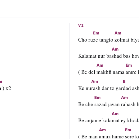
V2
Em
Am
Cho ru
ze tangio 
zolmat biy
D
Am
Kalamat nur ba
shad bas ho
Am
Em
( Be del 
makhfi nama 
amre 
m
Am
B
a ) x2
Ke nu
rash dar to gar
dad as
Em
Am
Be che 
sazad javan 
rahash 
Am
Be anjame kala
mat ey khod
Am
Em
( Be man 
amuz hame 
sere k