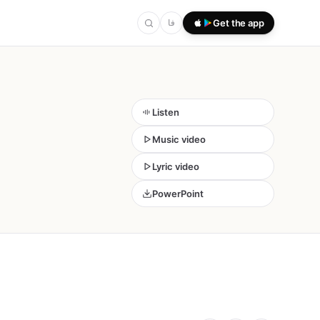
فا
Get the app
Listen
Music video
Lyric video
PowerPoint