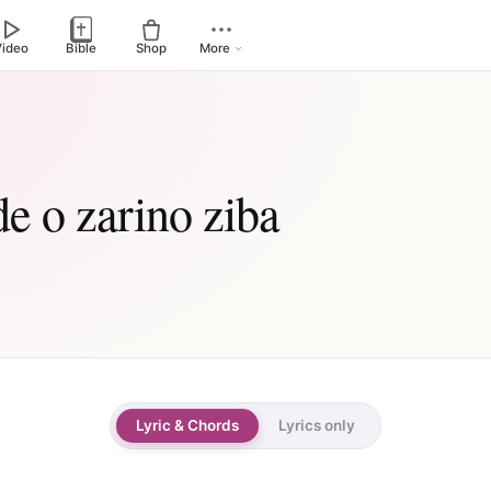
Video
Bible
Shop
More
e o zarino ziba
Lyric & Chords
Lyrics only