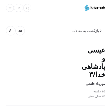
رفتن
EN
به
محتوای
اصلی
بازگشت به مقالات
a
A
عیسی
و
پادشاهی
خدا/۳
مهرداد فاتحی
۱۵ دقیقه
20 سال پیش