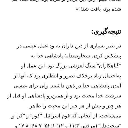
شده بود، یافت شد!"»
نتیجه‌گیری:
در نظر بسیاری از دین-‏داران یه-‏ود عمل عیسی در
پیشکش کردن سخاوتمندانۀ پادشاهی خدا به
"گناهکاران" سنگ لغزشی بزرگ بود. این عمل او
به‌احتمال زیاد برخلاف تصور و انتظاری بود که آنها از
آمدن پادشاهی خدا در ذهن داشتند. ولی برای عیسی
سرشت خدا محبت بود و از همین‌رو پادشاهی او قبل از
هر چیز و بیش از هر چیز این محبت را ظاهر
می‌ساخت. از آنجایی که قوم اسرائیل "کور" و "کر" و
"سخت‌دل" (مرقس ۴:‏۱۱ و ۱۲؛ ۶:‏۵۲؛ ۷:‏۶۸؛ ۸:‏۱۷ و