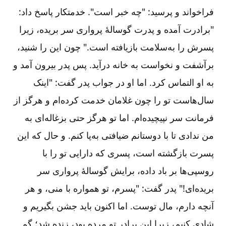
فرا‌خواند و پرسید: "چه خبر است". خدمتکار پاسخ داد:
"برادرت آمده و پدرت گوسالۀ پرواری سر بریده، زیرا
پسرش را به‌سلامت باز‌یافته است." چون این را شنید،
برآشفت و نخواست به خانه درآید. پس پدر بیرون آمد و
به او التماس کرد. اما او در جواب پدر گفت: "اینک
سال‌هاست تو را چون غلامان خدمت کرده‌ام و هرگز از
فرمانت سر نپیچیده‌ام. اما تو هرگز حتی بزغاله‌ای به
من ندادی تا با دوستانم ضیافتی به‌پا کنم. و حال که این
پسرت بازگشته است، پسری که دارایی تو را با
روسپی‌ها بر‌ باد داده، برایش گوسالۀ پرواری سر
بریده‌ای!" پدر گفت: "پسرم، تو همواره با منی، و هر
آنچه دارم، مال توست. اما اکنون باید جشن بگیریم و
شادی کنیم، زیرا این برادر تو مرده بود، زنده شد؛ گم