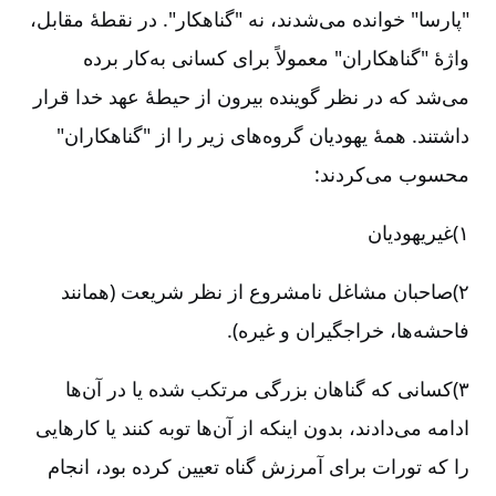
"پارسا" خوانده می‌شدند، نه "گناهکار". در نقطۀ مقابل،
واژۀ "گناهکاران" معمولاً برای کسانی به‌کار برده
می‌شد که در نظر گوینده بیرون از حیطۀ عهد خدا قرار
داشتند. همۀ یهودیان گروه‌های زیر را از "گناهکاران"
محسوب می‌کردند:
۱)غیریهودیان
۲)صاحبان مشاغل نامشروع از نظر شریعت (همانند
فاحشه‌ها، خراجگیران و غیره).
۳)کسانی که گناهان بزرگی مرتکب شده یا در آن‌ها
ادامه می‌دادند، بدون اینکه از آن‌ها توبه کنند یا کارهایی
را که تورات برای آمرزش گناه تعیین کرده بود، انجام