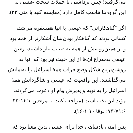
می‌گرفتند! چنین برداشتی با حملات سخت عیسی به
این گروه‌ها تناسب کامل دارد (مقایسه کنید با متی ۲۳).
اگر "گناهکارانی" که عیسی با آنها همسفره می‌شد،
کسانی بودند که گناهکار بودن‌شان آشکارتر از همه بود
و از همین‌رو بیش از همه به طبیب نیاز داشتند، رفتن
عیسی به‌سراغ آن‌ها از این جهت نیز بود که آنها به
روشن‌ترین شکل وضع خراب همۀ اسرائیل را به‌نمایش
می‌گذاشتند. این واقعیت که عیسی و شاگردانش همۀ
اسرائیل را به توبه و پذیرش پیام او دعوت می‌کردند،
مؤید این نکته است (مراجعه کنید به مرقس ۱:‏۱۴-‏۴۵؛
۶:‏۷۱-‏۷۳؛ لوقا ۱۰:‏۱-‏۱۶).
پس آمدن پادشاهی خدا برای عیسی بدین معنا بود که