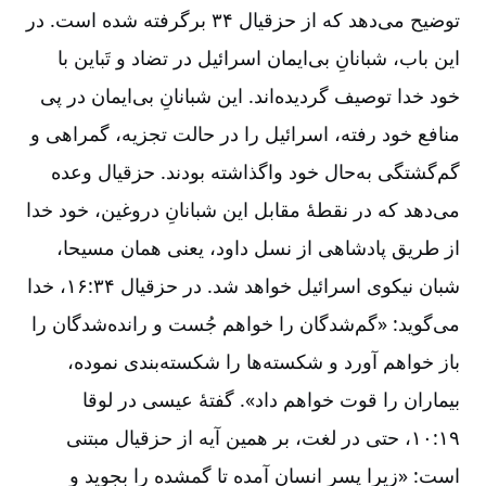
توضیح می‌دهد که از حزقیال ۳۴ برگرفته شده است. در
این باب، شبانانِ بی‌ایمان اسرائیل در تضاد و تَباین با
خود خدا توصیف گردیده‌اند. این شبانانِ بی‌ایمان در پی
منافع خود رفته، اسرائیل را در حالت تجزیه، گمراهی و
گم‌گشتگی به‌حال خود واگذاشته‌ بودند. حزقیال وعده
می‌دهد که در نقطۀ مقابل این شبانانِ دروغین، خود خدا
از طریق پادشاهی از نسل داود، یعنی همان مسیحا،
شبان نیکوی اسرائیل خواهد شد. در حزقیال ۳۴:‏۱۶، خدا
می‌گوید: «گم‌شدگان را خواهم جُست و رانده‌شدگان را
باز خواهم آورد و شکسته‌ها را شکسته‌بندی نموده،
بیماران را قوت خواهم داد». گفتۀ عیسی در لوقا
۱۹:‏۱۰، حتی در لغت، بر همین آیه از حزقیال مبتنی
است: «زیرا پسر انسان آمده تا گمشده را بجوید و