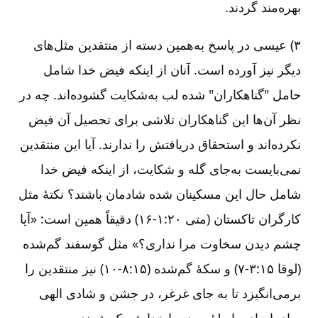
بهره‌مند گردند.
۳) عیسی در پاسخ به‌همین دسته از منتقدین مثل‌های
دیگر نیز آورده است. آنان از اینکه فیض خدا شامل
حامل "گناهکاران" شده لب به‌شکایت گشوده‌اند. چه در
نظر آن‌ها این گناهکاران تلاشی برای تحصیل آن فیض
نکرده‌اند و استحقاق دریافتش را ندارند. آیا این منتقدین
نمی‌بایست به‌جای گله و شکایت، از اینکه فیض خدا
شامل حال این مسکینان شده شادمان باشند؟ نکتۀ مثل
کارگران تاکستان (متی ۲۰:‏۱-‏۱۶) دقیقاً همین است: «آیا
چشم دیدن سخاوت مرا نداری؟» مثل گوسفند گم‌شده
(لوقا ۱۵:‏۳-‏۷) و سکۀ گم‌شده (۱۵:‏۸-‏۱۰) نیز منتقدین را
برمی‌انگیزد تا به جای غرغر، در جشن و شادی الهی
برای احیای رابطۀ مردم با خدا شریک شوند.