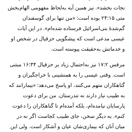
نجات بخشد». نیز همین آیه به‌لحاظ مفهومی الهام‌بخش
متی ۱۵:‏۲۴ بوده است: «من تنها برای گوسفندان
گم‌شدۀ بنی‌اسرائیل فرستاده شده‌ام». در این آیات
عیسی مدعی است که پیشگویی حزقیال در شخص او
و خدماتش به‌حقیقت پیوسته است.
مرقس ۲:‏۱۷ نیز به‌احتمال زیاد بر حزقیال ۳۴:‏۱۶ مبتنی
است. وقتی عیسی را به همنشینی با خراجگیران و
گناهکاران متهم می‌کنند، او پاسخ می‌دهد: «بیمارانند که
به طبیب نیاز دارند نه تندرستان. من برای دعوت
پارسایان نیامده‌ام، بلکه آمده‌ام تا گناهکاران را دعوت
کنم». به دیگر سخن، جای طبیب کجاست اگر نه در
میان آنان که بیماری‌شان عیان و آشکار است. ولی این