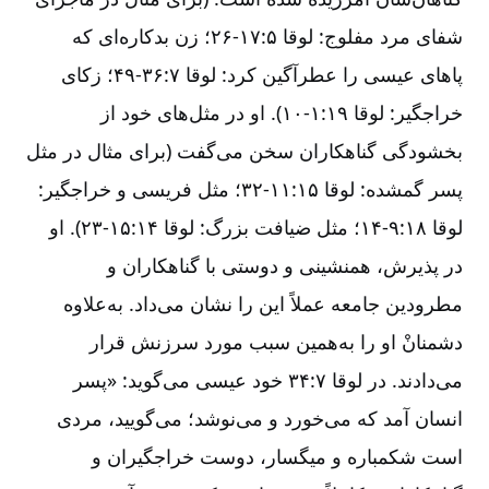
شفای مرد مفلوج: لوقا ۵:‏۱۷-‏۲۶؛ زن بدکاره‌ای که
پاهای عیسی را عطرآگین کرد: لوقا ۷:‏۳۶-‏۴۹؛ زکای
خراجگیر: لوقا ۱۹:‏۱-‏۱۰). او در مثل‌های خود از
بخشودگی گناهکاران سخن می‌گفت (برای مثال در مثل
پسر گمشده: لوقا ۱۵:‏۱۱-‏۳۲؛ مثل فریسی و خراجگیر:
لوقا ۱۸:‏۹-‏۱۴؛ مثل ضیافت بزرگ: لوقا ۱۴:‏۱۵-‏۲۳). او
در پذیرش، همنشینی و دوستی با گناهکاران و
مطرودین جامعه عملاً این را نشان می‌داد. به‌علاوه
دشمنانْ او را به‌همین سبب مورد سرزنش قرار
می‌دادند. در لوقا ۷:‏۳۴ خود عیسی می‌گوید: «پسر
انسان آمد که می‌خورد و می‌نوشد؛ می‌گویید، مردی
است شکمباره و میگسار، دوست خراجگیران و