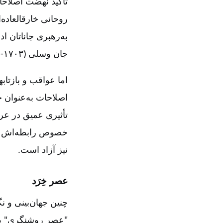
تأکید نهضت اصلاحا
روحانی خارقالعاده‌
جان وسلی (۱۷۰۳‏-۱۷۹۱) اشاره نمود.
اما عواقب و بازتا
اصلاحات به‌عنوان 
تأثیری عمیق در عر
خصوص رابطه‌اش با 
نیز آزاد است‌.
عصر خِرَد
چنین جهان‌بینی و 
"عصر روشنگری‌" یا