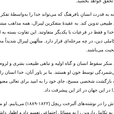
تحقق خواهد بخشید.
نه به قدرت انسانِ بافرهنگ که می‌تواند خدا را به‌واسطۀ تفک
ی طبیعی تدوین کند. به عقیدۀ متفکرین لیبرال‌، همه مذاهب مبتن
ا و فقط در فرعیات با یکدیگر متفاوتند. این تفاوت بسته به 
ملی دین‌، در چه مرحله‌ای قرار دارد. متألهین لیبرال شدیداً م
حیت می‌باشند.
رال منکر سقوط انسان و گناه اولیه و تباهی طبیعت بشری و لزوم 
‌شمردگی توسط خون او هستند. بنا بر باور آنان‌، خدا انسان را
به بازگشت شخصی مسیح‌، جای خود را به امید برای تعالی معنو
در این جهان در اثر این پیشرفت داد.
نمونه‌ای از چنین تلاش را در نوشته‌های آلبرخت ری
ه تکامل داروین را به مسائل اجتماعی تعمیم داد و اظهار دا