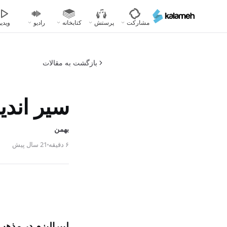
رفتن
به
مشارکت
پرستش
کتابخانه
رادیو
ویدیو
محتوای
اصلی
بازگشت به مقالات
سیر اندی
بهمن
۶ دقیقه
21 سال پیش
لیبرالیزم در مذهب