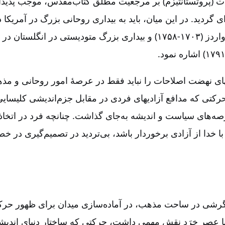
ت (پروتستانتیزم‌) بر مرجعیت مطلق کتاب‌مقدس‌، موجب پدیدآی
ای گردید. در این میان‌، باید به بیداری روحانی بزرگ در آمریک
به‌رهبری جاناتان ادواردز (۱۷۰۳‏-۱۷۵۸) و بیداری بزرگ متودیستی در 
بهای نهضت اصلاحات را نباید فقط در عرصۀ امور روحانی و مذ
حرکتی که مدافع آزادیهای فردی در مقابل جزم‌اندیشی کلیسایی
صه‌های سیاست و اندیشه به‌جای گذاشت‌. چنانچه فرد در اتخاذ
خدا از آزادی برخوردار باشد، بی‌تردید در تصمیم‌گیری در 
نگرشی در ساحت مذهب‌، در آماده‌سازی میدان برای ظهور ح
 عصر خِرَد نقش مهمی داشت‌، حرکتی که ساختار دنیای اندیش