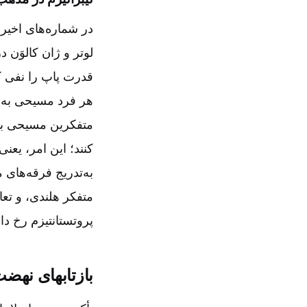
در شماره‌های اخیر
لوتر و ژان کالوَن 
قدرت پاپ را نفی ک
هر فرد مسیحی به ا
متفکرین مسیحی بتوا
کنند؛ این امر، یعن
به‌تدریج فرقه‌های 
متفکر هلندی‌، و تعا
پروتستانتیزم رخ دا
بازتابهای نهضت