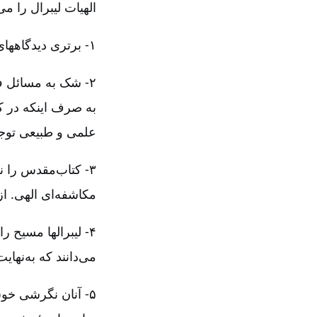
الهیات لیبرال را می‌
۱- برتری دیدگاههای طبیعی‌، انسان‌-محورانه و علمی بر عقاید سنتی مسیحی‌.
۲- شک به مسائل ف
به صرف اینکه در کت
علمی و طبیعی توجی
۳- کتاب‌مقدس را ن
مکاشفه‌ای الهی‌. ا
۴- لیبرالها مسیح 
می‌دانند که به‌نهایت
۵- آنان نگرشی خوش‌