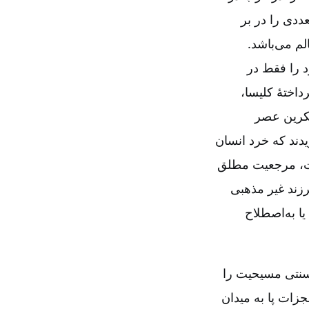
ددی را در بر
لم می‌باشد.
د را فقط در
اختۀ کلیسا،
فکرین عصر
دند که خرد انسان
ت‌، مرجعیت مطلق
زند غیر مذهبی
یا به‌اصطلاح
 سنتی مسیحیت را
جزات پا به میدان