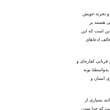
ر و تجربه خویش
ی هستند بر
این است که این
خالف ادعاهای
قربانی کفاره‌ای و
 به‌واسطۀ توبه
ی انسان و
چل (۱۸۲۲‏-۱۸۸۹) می‌یابیم‌. او مانند بسیاری از
شت که خدا تمدن