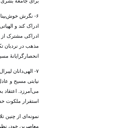
برای جامعۀ بشری 
۶- نگرش خوش‌بینا
ادراک کند و الهیات
ادراکی مشترک از خد
مذهب در نردبان تکا
انحصارگرایانۀ مسی
۷- الهی‌دانان لیب
نیابتی مسیح و عادل
می‌آمرزد. اعتقاد 
استقرار ملکوت خدا 
معاصرین خود، نظری