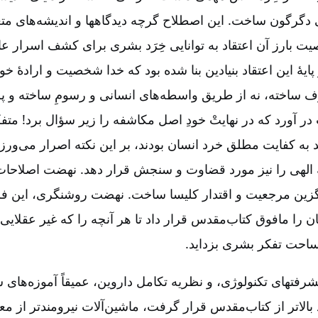
دگرگون ساخت‌. این اصطلاح گرچه دیدگاهها و اندیشه‌های متع
ت بارز آن اعتقاد به توانایی خِرَد بشری برای کشف اسرار عا
پایۀ این اعتقاد بنیادین بنا شده بود که خدا شخصیت و ارادۀ خو
اخته‌، نه از طریق واسطه‌های انسانی و رسومِ ساخته و پرد
ر آورد که در نهایتْ خودِ اصل مکاشفه را زیر سؤال برد! مت
به کفایت مطلق خرد انسان بودند، بر این نکته اصرار می‌ورزی
الهی را نیز مورد قضاوت و سنجش قرار دهد. نهضت اصلاحا
زین مرجعیت و اقتدار کلیسا ساخت‌. نهضت روشنگری‌، این فر
ن را مافوق کتاب‌مقدس قرار داد تا هر آنچه را که غیر عقلایی 
ساحت تفکر بشری بزداید.
فتهای تکنولوژی‌، و نظریه تکامل داروین‌، عمیقاً آموزه‌های
د بالاتر از کتاب‌مقدس قرار گرفت‌، ماشین‌آلات نیرومندتر از مع