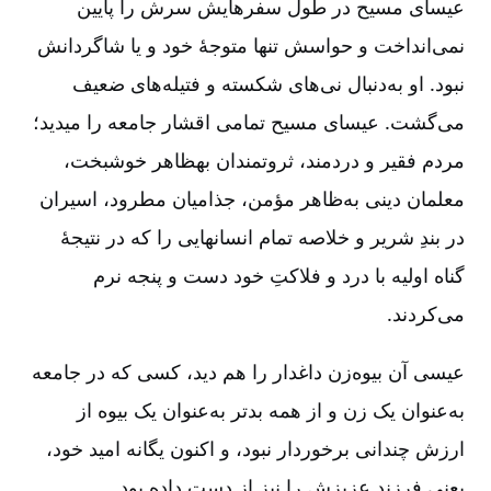
عیسای‏ مسیح در طول سفرهایش سرش را پایین
نمی‌انداخت و حواسش تنها متوجۀ خود و یا شاگردانش
نبود. او به‌دنبال نی‏‌های شکسته و فتیله‏‌های ضعیف
می‏‌گشت. عیسای ‏مسیح تمامی اقشار جامعه را می‏دید؛
مردم فقیر و دردمند، ثروتمندان به‏ظاهر خوشبخت،
معلمان دینی به‌ظاهر مؤمن، جذامیان مطرود، اسیران
در بندِ شریر و خلاصه تمام انسان‏هایی را که در نتیجۀ
گناه اولیه با درد و فلاکتِ خود دست و پنجه نرم
می‌کردند.
عیسی آن بیوه‏‌زن داغدار را هم دید، کسی که در جامعه
به‌عنوان یک زن و از همه بدتر به‌عنوان یک بیوه از
ارزش چندانی برخوردار نبود، و اکنون یگانه امید خود،
یعنی فرزند عزیزش را نیز از دست داده بود.