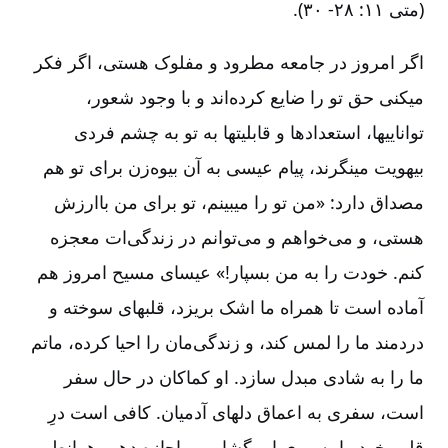
(متی ۱۱: ۲۸-‏‏‏‏ ۳۰).
اگر امروز در جامعه مطرود و مفلوک هستی، اگر فکر
می‏کنی حق تو را ضایع کرده‌اند و با وجود شعور،
توانایی‏ها، استعدادها و قابلیت‏ها به تو به چشم فردی
بی‏هویت می‏نگرند، پیام عیسی به آن بیوه‌زن برای تو هم
مصداق دارد: «من تو را می‏بینم، تو برای من باارزش
هستی، و می‌خواهم و می‌توانم در زندگی‌ات معجزه
کنم. خودت را به من بسپار!» عیسای مسیح امروز هم
آماده است تا همراه ما اشک بریزد، قلب‏های سوخته و
دردمند ما را لمس کند، و زندگی‌مان را احیا کرده، ماتم
ما را به شادی مبدل سازد. او کماکان در حال سفر
است، سفری به اعماق دل‏های آدمیان. کافی است درِ
قلب خود را به روی او بگشاییم و اجازه دهیم همانطور