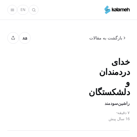
رفتن
EN
به
محتوای
اصلی
بازگشت به مقالات
a
A
خدای
دردمندان
و
دلشکستگان
راشین‌‌سودمند
۷ دقیقه
16 سال پیش