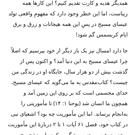
همدیگر هدیه و کارت تقدیم کنیم؟ این کارها همه
زیباست، اما این خطر وجود دارد که مفهومِ واقعی تولد
عیسای مسیح در پسِ این همه هیجانات و زرق و برق
ایام کریسمس گم‌ شود!
جا دارد امسال نیز یک بار دیگر از خود بپرسیم که اصلاً
چرا عیسای مسیح به این دنیا آمد؟ و اکنون پس از
گذشت بیش از دو هزار سال، جایگاه او در زندگی من
چیست؟ کتاب‌مقدس به ما می‌‌گوید که عیسای مسیح،
خدای مجسمی است که بر روی این زمین آمد و
همچون ما انسان شد (یوحنا ۱: ۱۴) تا مأموریتی را
به‌انجام برساند. اما این مأموریت چه بود؟ اشعیای نبی
در کتاب خود، فصل ۶۱ آیات ۱ تا ۲ دربارۀ این مأموریت
و خدمت عیسی چنین پیشگویی کرده است: «روح