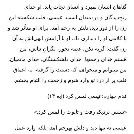
گناهان انسان بمیرد و انسان نجات یابد. او خدای
رنج‌دیدگان و دردمندان است. عیسی، قلب شکسته این
زن را از دور دید، دلش به رحم آمد، برای او متأثر شد و
با کلامی او را دلداری داد. او با آرامش الهی‌اش به آن
زن گفت: گریه نکن، غصه نخور، نگران نباش، من
هستم خدای رحمت‏ها، خدای دلشکستگان، خدای ماتمیان.
من می‏توانم و می‏خواهم که دستت را گرفته، به اعماق
قلب پر از درد تو وارد شوم و زخمت را التیام بخشم.
قدم چهارم:عیسی لمس کرد (آیه ۱۴)
«سپس نزدیک رفت و تابوت را لمس کرد.»
عیسی نه تنها دید و دلش به‏رحم ‏آمد، بلکه وارد عمل