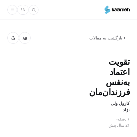
رفتن
EN
به
محتوای
اصلی
بازگشت به مقالات
a
A
تقویت
اعتماد
به‌نفس
فرزندان‌مان
کارول ولی
نژاد
۶ دقیقه
21 سال پیش