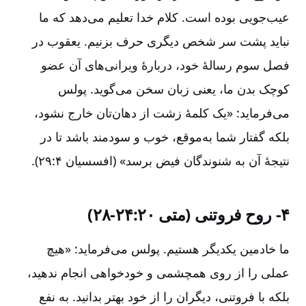
عیب‌جویی بوده است‌. کلام خدا تعلیم می‌دهد که ما
نباید پشت سر شخص دیگری حرف بزنیم‌. یعقوب در
فصل سوم رسالۀ خود، دربارۀ ویرانی‌های آن عضو
کوچک بدن ما، یعنی زبان سخن می‌گوید. پولس
می‌فرماید:‌ «یک کلمۀ زشت از دهان‌تان خارج نشود،
بلکه گفتار شما به‌موقع‌، خوب و سودمند باشد تا در
نتیجۀ آن به شنوندگان فیض برسد» (افسسیان ۴:‏۲۹).
۴-‏ روح فروتنی (متی ۲۰:‏۲۴-‏۲۸)
ما خادمین یکدیگر هستیم‌. پولس می‌فرماید: «هیچ
عملی را از روی همچشمی و خودخواهی انجام ندهید،
بلکه با فروتنی‌، دیگران را از خود بهتر بدانید. به نفع