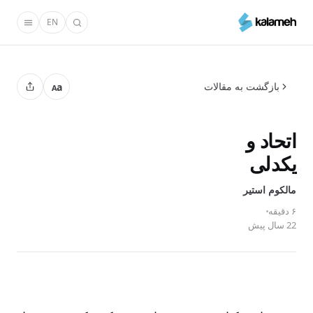
رفتن
EN
به
محتوای
اصلی
بازگشت به مقالات
a
A
اتحاد و
یکدلی
مالکوم استیر
۶ دقیقه
22 سال پیش