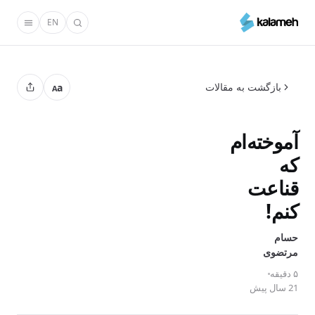
رفتن
EN
به
محتوای
اصلی
بازگشت به مقالات
a
A
آموخته‌ام
که
قناعت
کنم!
حسام
مرتضوی
۵ دقیقه
21 سال پیش