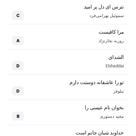
نترس ای دل پر امید
سموئیل بهرامی‌فرد
C
مرا کافیست
روزبه نجارنژاد
A
الشدای
Elshaddai
D
تو را عاشقانه دوستت دارم
نیلوفر
D
بخوان نام عیسی را
مجید دستوری
B
خداوند شبان جانم است