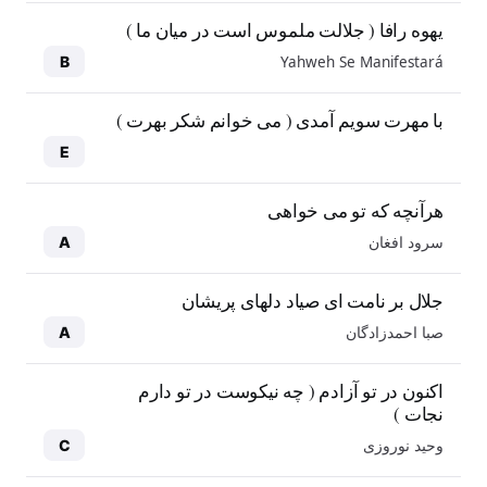
یهوه رافا ( جلالت ملموس است در میان ما )
Yahweh Se Manifestará
B
با مهرت سویم آمدی ( می خوانم شکر بهرت )
E
هرآنچه که تو می خواهی
سرود افغان
A
جلال بر نامت ای صیاد دلهای پریشان
صبا احمدزادگان
A
اکنون در تو آزادم ( چه نیکوست در تو دارم
نجات )
وحید نوروزی
C