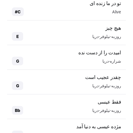
تو در ما زنده ای
Alive
C#
هیچ چیز
روزبه-نیلوفر-دریا
E
امیدت را از دست نده
شراره-دریا
G
چقدر عجیب است
روزبه-نیلوفر-دریا
G
فقط عیسی
روزبه-نیلوفر-دریا
Bb
مژده عیسی به دنیا آمد