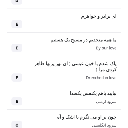
D
ای برادر و خواهرم
E
ما همه متحدیم در مسیح یک هستیم
By our love
E
پاک شدم با خون عیسی ( ای نهر پربها طاهر
کردی مرا )
Drenched in love
F
بیایید باهم یکنفس یکصدا
سرود ارمنی
E
چون بر او می نگرم با اشک و آه
سرود انگلیسی
C