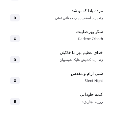
مژده بادا که نو شد
زنده یاد اسقف ح.ب.دهقانی تفتی
D
شکر بهر صلیبت
Darlene Zchech
G
خدای عظیم بهر ما خاکیان
زنده یاد کشیش هایک هوسپیان
D
شبی آرام و مقدس
Silent Night
G
کلمه جاودانی
روزبه نجارنژاد
E