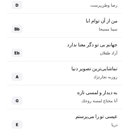
رضا وطن‌پرست
D
من از آن توام ابا
سینا مسیحا
Bb
جهانم بی تو دگر معنا ندارد
آراد طفلان
Eb
تماشایی‌ترین تصویر دنیا
روزبه نجارنژاد
A
به دیدار و لمسی تازه
أنا محتاج لمسة روحك
G
عیسی تو را می‌پرستم
دریا
E