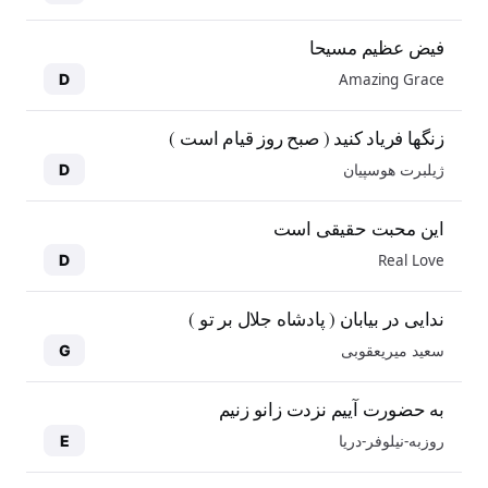
فیض عظیم مسیحا
Amazing Grace
D
زنگها فریاد کنید ( صبح روز قیام است )
ژیلبرت هوسپیان
D
این محبت حقیقی است
Real Love
D
ندایی در بیابان ( پادشاه جلال بر تو )
سعید میریعقوبی
G
به حضورت آییم نزدت زانو زنیم
روزبه-نیلوفر-دریا
E