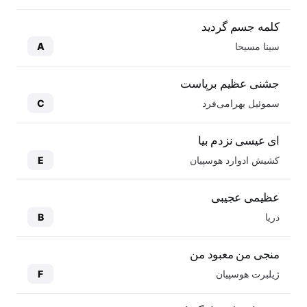
کلمه جسم گردید
سینا مسیحا
A
جشنی عظیم برپاست
سموئیل بهرامی‌فرد
C
ای عیسی نزدم بیا
کشیش ادوارد هوسپیان
E
عظیمی عجیبی
دریا
B
منجی من معبود من
ژیلبرت هوسپیان
F