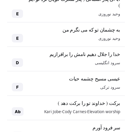
)
وحید نوروزی
E
به چشمان تو که می نگرم من
وحید نوروزی
E
خدا را جلال دهیم نامش را برافرازیم
سرود انگلیسی
D
عیسی مسیح چشمه حیات
سرود ترکی
F
برکت ( خداوند تو را برکت دهد )
Kari Jobe-Cody Carnes-Elevation worship
Ab
سر فرود آورم