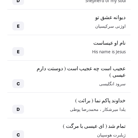
Shepherd of my soul
D
دیوانه عشق تو
اوژنی سرکیسیان
E
نام او عیساست
His name is Jesus
E
عجیب است چه عجیب است ( دوستت دارم
عیسی )
سرود انگلیسی
C
خداوند پاکم نما ( برائت )
یلدا میرشکار ، محمدرضا پوطی
D
تمام شد ( ای عیسی با مرگت )
ژیلبرت هوسپیان
C