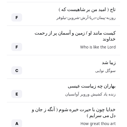
تاج ( امید من بر شاهیست که )
روزبه-پیمان-دریا-آرش-شروین-نیلوفر
F
کیست مانند او / زمین و آسمان پر از رحمت
خداوند
Who is like the Lord
F
زیبا شد
سوگل نوایی
C
بهاران چه زیباست عیسی
زنده یاد کشیش ورویر آوانسیان
E
خدایا چون با حیرت خیره شوم ( آنگه ز جان و
دل می سرایم )
How great thou art
A