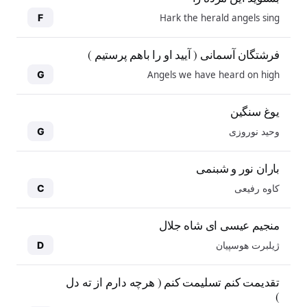
Hark the herald angels sing
F
فرشتگان آسمانی ( آیید او را باهم پرستیم )
Angels we have heard on high
G
یوغ سنگین
وحید نوروزی
G
باران نور و شبنمی
کاوه رفیعی
C
منجیم عیسی ای شاه جلال
ژیلبرت هوسپیان
D
10
10
تقدیمت کنم تسلیمت کنم ( هرچه دارم از ته دل
)