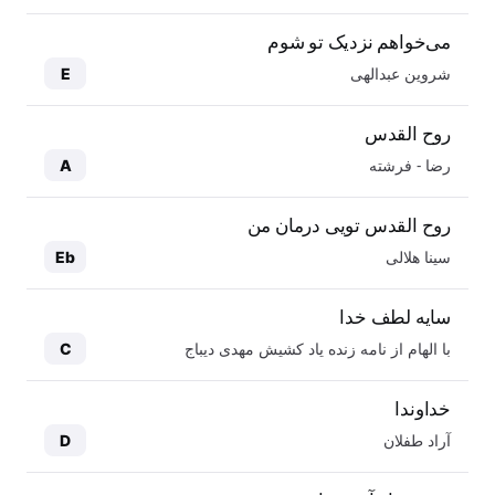
می‌خواهم نزدیک تو شوم
شروین عبدالهی
E
روح القدس
رضا - فرشته
A
روح القدس تویی درمان من
سینا هلالی
Eb
سایه لطف خدا
با الهام از نامه زنده یاد کشیش مهدی دیباج
C
خداوندا
آراد طفلان
D