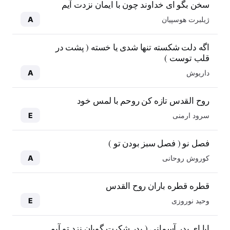
سخن بگو ای خداوند چون با ایمان نزدت آیم
ژیلبرت هوسپیان
A
اگه دلت شکسته تنها شدی یا خسته ( پشت در
قلب توست )
داریوش
A
روح القدس تازه کن روحم با لمس خود
سرود ارمنی
E
فصل نو ( فصل سبز بودن تو )
کوروش روحانی
A
قطره قطره باران روح القدس
وحید نوروزی
E
ابا ای پدر آسمانی ( پدر شکرت گویان نزد تو آیم