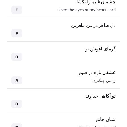
چشمان قلبم را بگشا
Open the eyes of my heart Lord
E
دل طاهر در من بیافرین
F
گرمای آغوش تو
D
عشقی تازه در قلبم
رامین چنگیزی
A
تو آگاهی خداوند
D
شبان جانم