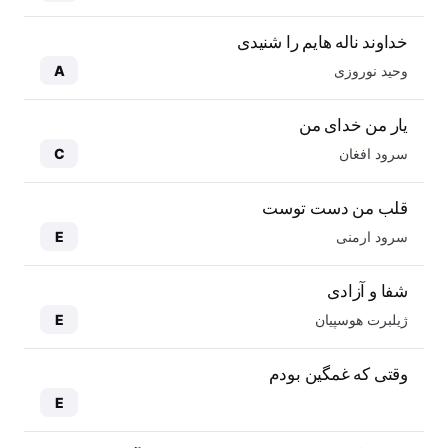
خداوند ناله هایم را شنیدی
وحید نوروزی
A
یار من خدای من
سرود افغان
C
قلب من دست توست
سرود ارمنی
E
شفا و آزادی
ژیلبرت هوسپیان
E
وقتی که غمگین بودم
E