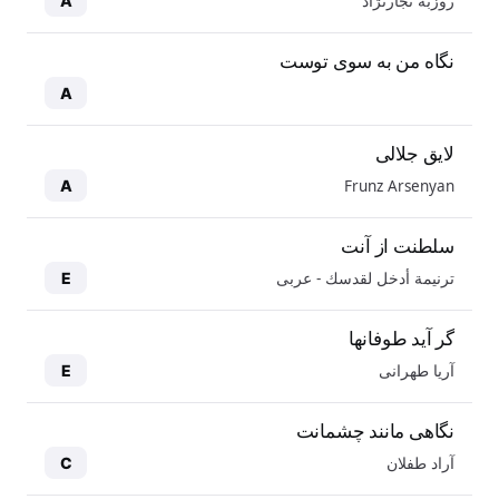
روزبه نجارنژاد
A
نگاه من به سوی توست
A
لایق جلالی
Frunz Arsenyan
A
سلطنت از آنت
ترنيمة أدخل لقدسك - عربی
E
گر آید طوفانها
آریا طهرانی
E
نگاهی مانند چشمانت
آراد طفلان
C