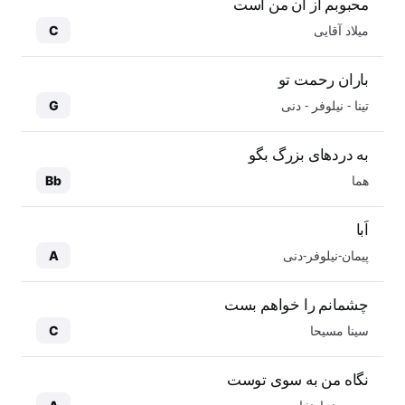
محبوبم از آن من است
میلاد آقایی
C
باران رحمت تو
تینا - نیلوفر - دنی
G
به دردهای بزرگ بگو
هما
Bb
اَبا
پیمان-نیلوفر-دنی
A
چشمانم را خواهم بست
سینا مسیحا
C
نگاه من به سوی توست