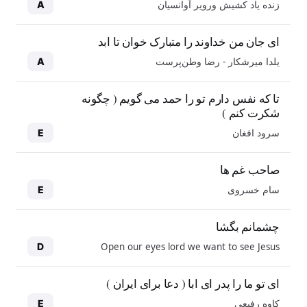
زنده یاد کشیش ورویر آوانسیان
A
ای جان من خداوند را متبارک خوان تا ابد
یلدا میرشکار - رضا وطن‌پرست
A
تا که نفس دارم تو را حمد می گویم ( چگونه
شکرت کنم )
سرود افغان
E
صاحب غم ها
سام خسروی
E
چشمانم بگشا
Open our eyes lord we want to see Jesus
D
ای تو ما را پدر ای ابا ( دعا برای ایران )
کاوه رفیعی
E