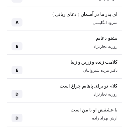
ای پدر ما در آسمان ( دعای ربانی )
سرود انگلیسی
A
بشنو دعایم
روزبه نجارنژاد
E
کلامت زنده و زرین و زیبا
دکتر مژده شیروانیان
E
کلام تو برای پاهایم چراغ است
روزبه نجارنژاد
D
با عشقش او با من است
آرش بهزاد زاده
D