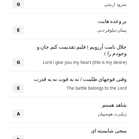
سرود ارمنی
G
بر وعده هایت
پیمان-نیلوفر-دنی
E
جلال نامت آرزویم ( قلبم تقدیمت کنم جان و
وجودم را )
Lord i give you my heart (this is my desire)
G
وقتی فوجهای ظلمت / نه به قوت نه به قدرت
The battle belongs to the Lord
E
شاهد هستم
ژیلبرت هوسپیان
A
منجی شایسته ای