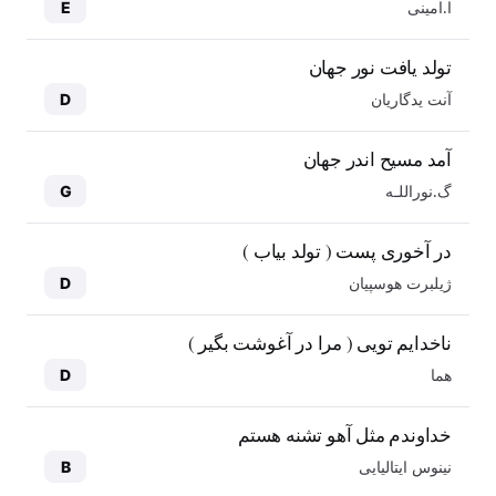
ا.امینی
E
تولد یافت نور جهان
آنت یدگاریان
D
آمد مسیح اندر جهان
گ.نوراللـه
G
در آخوری پست ( تولد بیاب )
ژیلبرت هوسپیان
D
ناخدایم تویی ( مرا در آغوشت بگیر )
هما
D
خداوندم مثل آهو تشنه هستم
نینوس ایتالیایی
B