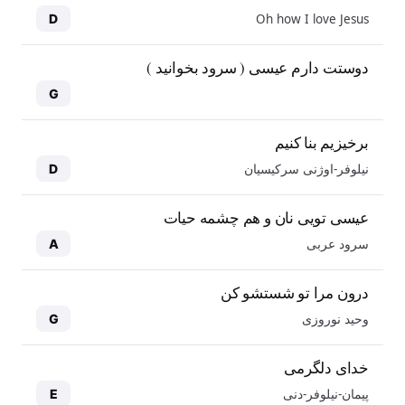
Oh how I love Jesus
D
دوستت دارم عیسی ( سرود بخوانید )
G
برخیزیم بنا کنیم
نیلوفر-اوژنی سرکیسیان
D
عیسی تویی نان و هم چشمه حیات
سرود عربی
A
درون مرا تو شستشو کن
وحید نوروزی
G
خدای دلگرمی
پیمان-نیلوفر-دنی
E