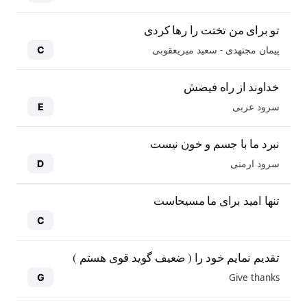
تو برای من تختت را رها کردی
پیمان مجتهدی - سعید میریعقوبی
C
خداوند از راه فیضش
سرود عربی
E
نبرد ما با جسم و خون نیست
سرود ارمنی
D
تنها امید برای ما مسیحاست
C
تقدیم نمایم خود را ( ضعیف گوید قوی هستم )
Give thanks
G