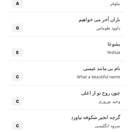
نیلوفر
A
باران آخر می خواهیم
داوود طوماس
G
یشوعا
Yeshua
E
نام بی مانند عیسی
What a beautiful name
C
چون روح تو از اعلی
وحید نوروزی
C
گرچه انجیر شکوفه نیاورد
سرود انگلیسی
C