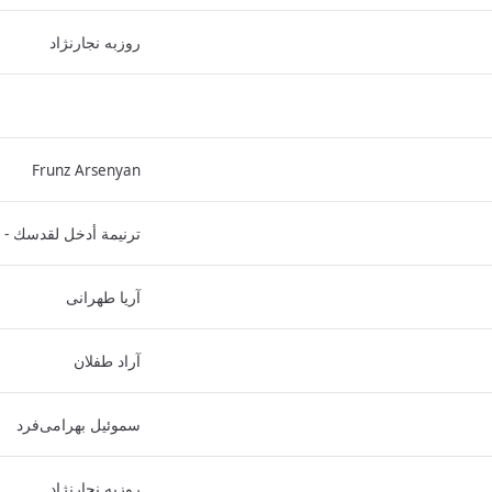
روزبه نجارنژاد
Frunz Arsenyan
ترنيمة أدخل لقدسك - 
آریا طهرانی
آراد طفلان
سموئیل بهرامی‌فرد
روزبه نجارنژاد