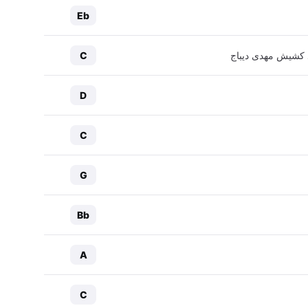
Eb
یاد کشیش مهدی دیباج
C
D
C
G
Bb
A
C