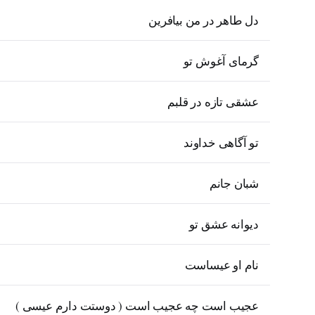
دل طاهر در من بیافرین
گرمای آغوش تو
عشقی تازه در قلبم
تو آگاهی خداوند
شبان جانم
دیوانه عشق تو
نام او عیساست
عجیب است چه عجیب است ( دوستت دارم عیسی )