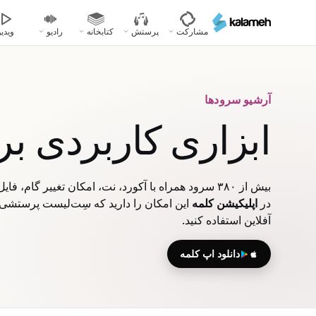
رفتن
به
مشارکت
پرستش
کتابخانه
رادیو
ویدیو
محتوای
اصلی
آرشیو سرودها
ابزاری کاربردی ب
بیش از ۳۸۰ سرود همراه با آکورد، نت، امکان تغییر گام، فایل‌های صوتی، ویدیویی و پاورپوینت
در
اپلیکیشن کلمه
این امکان را دارید که سِت‌لیست پرستشی خ
آفلاین استفاده کنید.
دانلود اپ کلمه