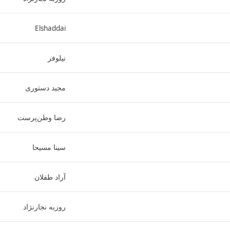
Elshaddai
نیلوفر
مجید دستوری
رضا وطن‌پرست
سینا مسیحا
آراد طفلان
روزبه نجارنژاد