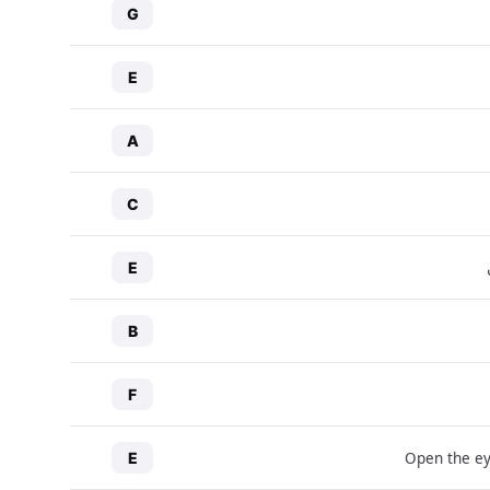
G
E
A
C
E
B
F
Open the ey
E