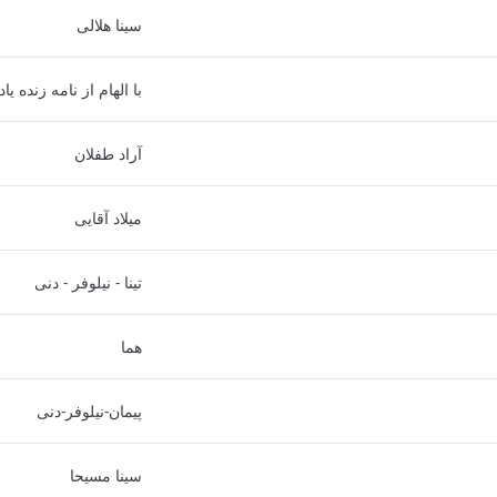
سینا هلالی
با الهام از نامه زنده 
آراد طفلان
میلاد آقایی
تینا - نیلوفر - دنی
هما
پیمان-نیلوفر-دنی
سینا مسیحا