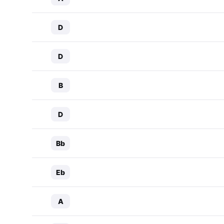
D
D
B
D
Bb
Eb
A