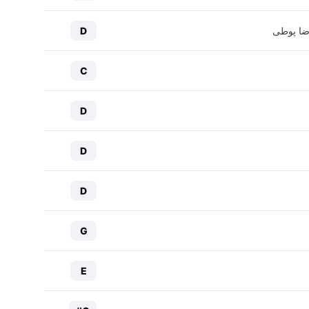
ضا پوطی
D
C
D
D
D
G
E