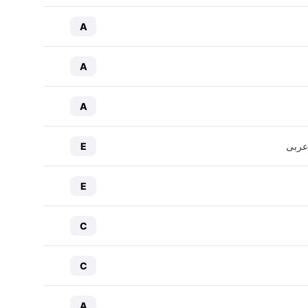
A
A
A
عربی
E
E
C
C
A