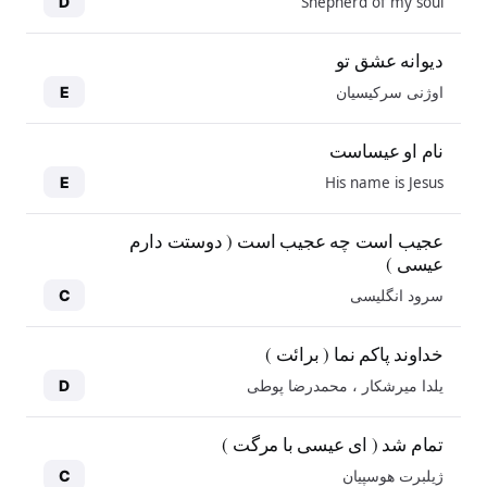
Shepherd of my soul
D
دیوانه عشق تو
اوژنی سرکیسیان
E
نام او عیساست
His name is Jesus
E
عجیب است چه عجیب است ( دوستت دارم
عیسی )
سرود انگلیسی
C
خداوند پاکم نما ( برائت )
یلدا میرشکار ، محمدرضا پوطی
D
تمام شد ( ای عیسی با مرگت )
ژیلبرت هوسپیان
C