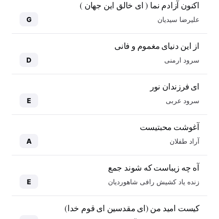
اکنون آزادم نما ( ای خالق این جهان )
علیرضا سیدیان
G
از این دنیای مغموم و فانی
سرود ارمنی
D
ای فرزندان نور
سرود عربی
E
آغوشت محبتیست
آراد طفلان
A
آه چه زیباست که شوند جمع
زنده یاد کشیش رافی شاهوردیان
E
کیست امید من (ای مقدسین ای قوم خدا)