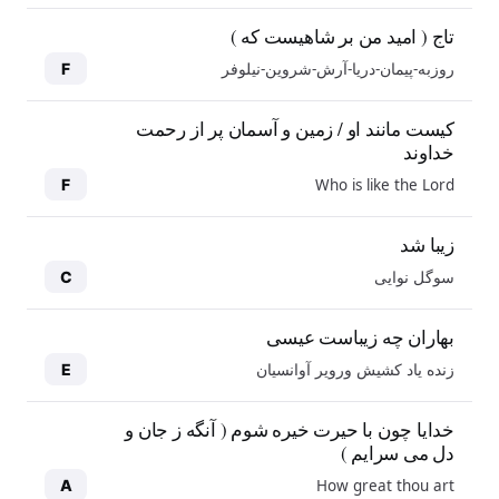
تاج ( امید من بر شاهیست که )
روزبه-پیمان-دریا-آرش-شروین-نیلوفر
F
کیست مانند او / زمین و آسمان پر از رحمت
خداوند
Who is like the Lord
F
زیبا شد
سوگل نوایی
C
بهاران چه زیباست عیسی
زنده یاد کشیش ورویر آوانسیان
E
خدایا چون با حیرت خیره شوم ( آنگه ز جان و
دل می سرایم )
How great thou art
A