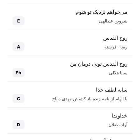
می‌خواهم نزدیک تو شوم
شروین عبدالهی
E
روح القدس
رضا - فرشته
A
روح القدس تویی درمان من
سینا هلالی
Eb
سایه لطف خدا
با الهام از نامه زنده یاد کشیش مهدی دیباج
C
خداوندا
آراد طفلان
D