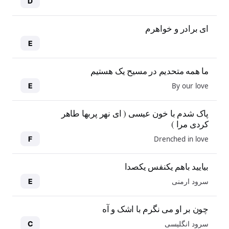
D
ای برادر و خواهرم
E
ما همه متحدیم در مسیح یک هستیم
By our love
E
پاک شدم با خون عیسی ( ای نهر پربها طاهر
کردی مرا )
Drenched in love
F
بیایید باهم یکنفس یکصدا
سرود ارمنی
E
چون بر او می نگرم با اشک و آه
سرود انگلیسی
C