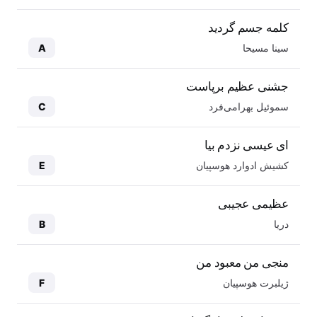
کلمه جسم گردید
سینا مسیحا
A
جشنی عظیم برپاست
سموئیل بهرامی‌فرد
C
ای عیسی نزدم بیا
کشیش ادوارد هوسپیان
E
عظیمی عجیبی
دریا
B
منجی من معبود من
ژیلبرت هوسپیان
F