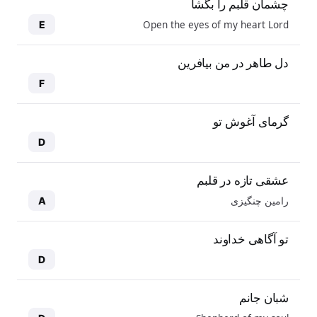
چشمان قلبم را بگشا
Open the eyes of my heart Lord
E
دل طاهر در من بیافرین
F
گرمای آغوش تو
D
عشقی تازه در قلبم
رامین چنگیزی
A
تو آگاهی خداوند
D
شبان جانم