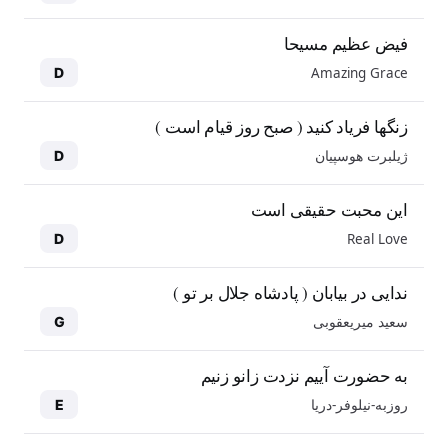
فیض عظیم مسیحا
Amazing Grace
D
زنگها فریاد کنید ( صبح روز قیام است )
ژیلبرت هوسپیان
D
این محبت حقیقی است
Real Love
D
ندایی در بیابان ( پادشاه جلال بر تو )
سعید میریعقوبی
G
به حضورت آییم نزدت زانو زنیم
روزبه-نیلوفر-دریا
E