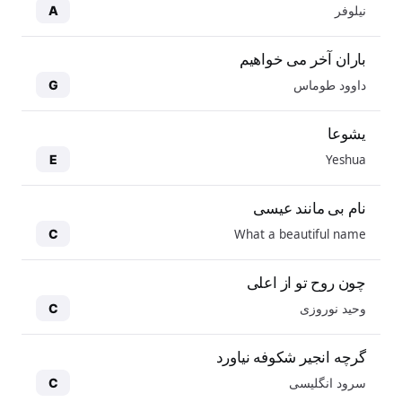
نیلوفر
A
باران آخر می خواهیم
داوود طوماس
G
یشوعا
Yeshua
E
نام بی مانند عیسی
What a beautiful name
C
چون روح تو از اعلی
وحید نوروزی
C
گرچه انجیر شکوفه نیاورد
سرود انگلیسی
C