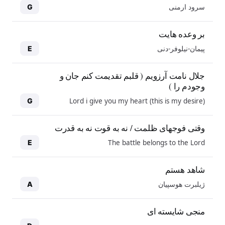
سرود ارمنی
G
بر وعده هایت
پیمان-نیلوفر-دنی
E
جلال نامت آرزویم ( قلبم تقدیمت کنم جان و
وجودم را )
Lord i give you my heart (this is my desire)
G
وقتی فوجهای ظلمت / نه به قوت نه به قدرت
The battle belongs to the Lord
E
شاهد هستم
ژیلبرت هوسپیان
A
منجی شایسته ای