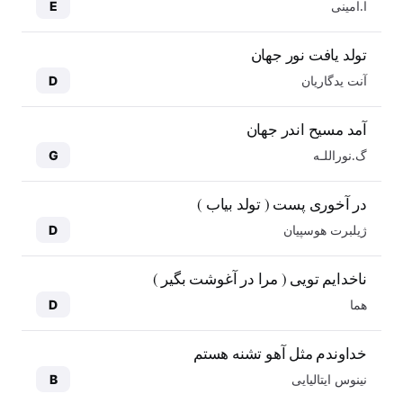
ا.امینی
E
تولد یافت نور جهان
آنت یدگاریان
D
آمد مسیح اندر جهان
گ.نوراللـه
G
در آخوری پست ( تولد بیاب )
ژیلبرت هوسپیان
D
ناخدایم تویی ( مرا در آغوشت بگیر )
هما
D
خداوندم مثل آهو تشنه هستم
نینوس ایتالیایی
B