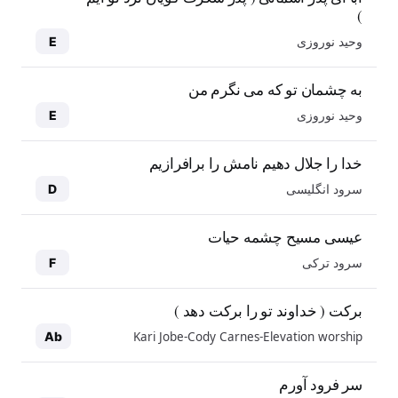
)
وحید نوروزی
E
به چشمان تو که می نگرم من
وحید نوروزی
E
خدا را جلال دهیم نامش را برافرازیم
سرود انگلیسی
D
عیسی مسیح چشمه حیات
سرود ترکی
F
برکت ( خداوند تو را برکت دهد )
Kari Jobe-Cody Carnes-Elevation worship
Ab
سر فرود آورم