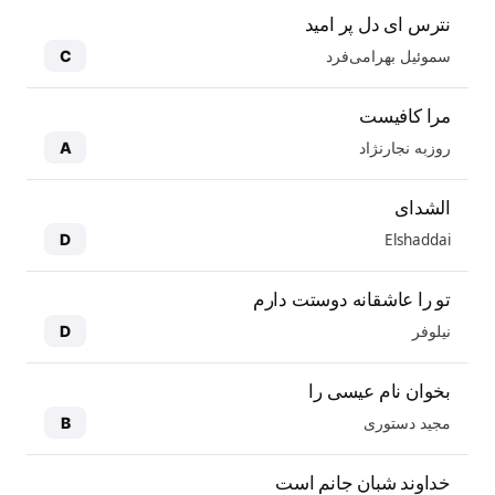
نترس ای دل پر امید
سموئیل بهرامی‌فرد
C
مرا کافیست
روزبه نجارنژاد
A
الشدای
Elshaddai
D
تو را عاشقانه دوستت دارم
نیلوفر
D
بخوان نام عیسی را
مجید دستوری
B
خداوند شبان جانم است