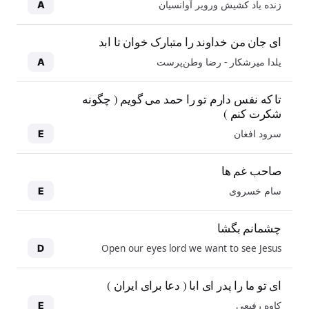
زنده یاد کشیش ورویر آوانسیان
A
ای جان من خداوند را متبارک خوان تا ابد
یلدا میرشکار - رضا وطن‌پرست
A
تا که نفس دارم تو را حمد می گویم ( چگونه
شکرت کنم )
سرود افغان
E
صاحب غم ها
سام خسروی
E
چشمانم بگشا
Open our eyes lord we want to see Jesus
D
ای تو ما را پدر ای ابا ( دعا برای ایران )
کاوه رفیعی
E