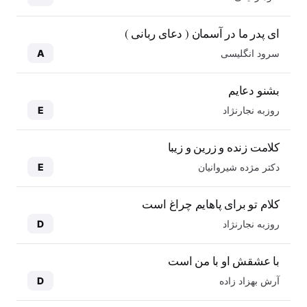
ای پدر ما در آسمان ( دعای ربانی )
سرود انگلیسی
A
بشنو دعایم
روزبه نجارنژاد
E
کلامت زنده و زرین و زیبا
دکتر مژده شیروانیان
E
کلام تو برای پاهایم چراغ است
روزبه نجارنژاد
D
با عشقش او با من است
آرش بهزاد زاده
D