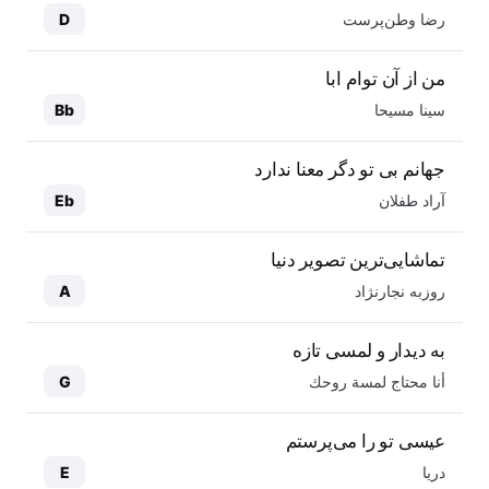
رضا وطن‌پرست
D
من از آن توام ابا
سینا مسیحا
Bb
جهانم بی تو دگر معنا ندارد
آراد طفلان
Eb
تماشایی‌ترین تصویر دنیا
روزبه نجارنژاد
A
به دیدار و لمسی تازه
أنا محتاج لمسة روحك
G
عیسی تو را می‌پرستم
دریا
E