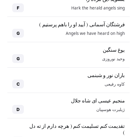
Hark the herald angels sing
F
فرشتگان آسمانی ( آیید او را باهم پرستیم )
Angels we have heard on high
G
یوغ سنگین
وحید نوروزی
G
باران نور و شبنمی
کاوه رفیعی
C
منجیم عیسی ای شاه جلال
ژیلبرت هوسپیان
D
10
10
تقدیمت کنم تسلیمت کنم ( هرچه دارم از ته دل
)