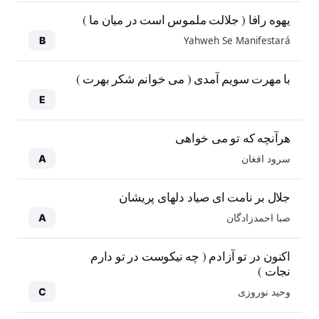
یهوه رافا ( جلالت ملموس است در میان ما )
Yahweh Se Manifestará
B
با مهرت سویم آمدی ( می خوانم شکر بهرت )
E
هرآنچه که تو می خواهی
سرود افغان
A
جلال بر نامت ای صیاد دلهای پریشان
صبا احمدزادگان
A
اکنون در تو آزادم ( چه نیکوست در تو دارم
نجات )
وحید نوروزی
C