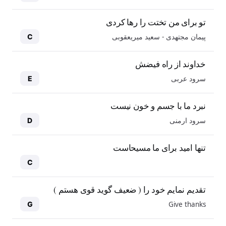
تو برای من تختت را رها کردی
پیمان مجتهدی - سعید میریعقوبی
C
خداوند از راه فیضش
سرود عربی
E
نبرد ما با جسم و خون نیست
سرود ارمنی
D
تنها امید برای ما مسیحاست
C
تقدیم نمایم خود را ( ضعیف گوید قوی هستم )
Give thanks
G