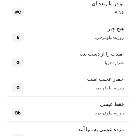
تو در ما زنده ای
Alive
C#
هیچ چیز
روزبه-نیلوفر-دریا
E
امیدت را از دست نده
شراره-دریا
G
چقدر عجیب است
روزبه-نیلوفر-دریا
G
فقط عیسی
روزبه-نیلوفر-دریا
Bb
مژده عیسی به دنیا آمد