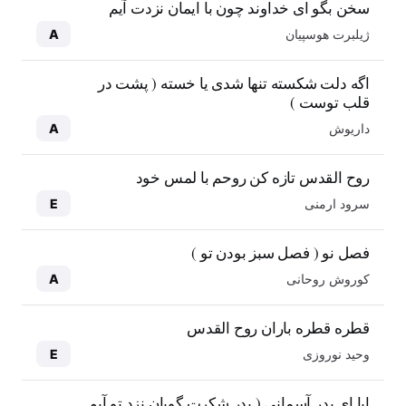
سخن بگو ای خداوند چون با ایمان نزدت آیم
ژیلبرت هوسپیان
A
اگه دلت شکسته تنها شدی یا خسته ( پشت در
قلب توست )
داریوش
A
روح القدس تازه کن روحم با لمس خود
سرود ارمنی
E
فصل نو ( فصل سبز بودن تو )
کوروش روحانی
A
قطره قطره باران روح القدس
وحید نوروزی
E
ابا ای پدر آسمانی ( پدر شکرت گویان نزد تو آیم