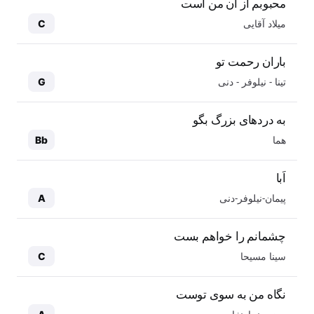
محبوبم از آن من است
میلاد آقایی
C
باران رحمت تو
تینا - نیلوفر - دنی
G
به دردهای بزرگ بگو
هما
Bb
اَبا
پیمان-نیلوفر-دنی
A
چشمانم را خواهم بست
سینا مسیحا
C
نگاه من به سوی توست