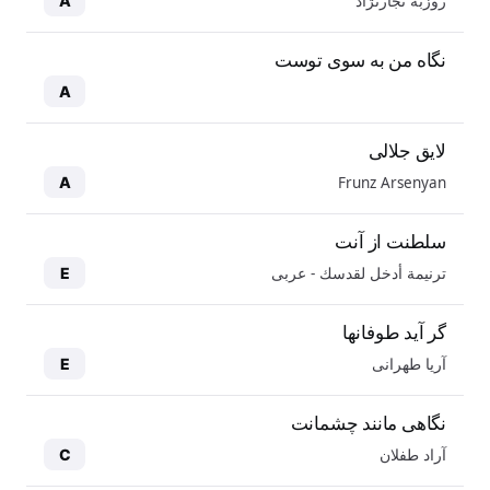
روزبه نجارنژاد
A
نگاه من به سوی توست
A
لایق جلالی
Frunz Arsenyan
A
سلطنت از آنت
ترنيمة أدخل لقدسك - عربی
E
گر آید طوفانها
آریا طهرانی
E
نگاهی مانند چشمانت
آراد طفلان
C