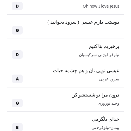
Oh how I love Jesus
D
دوستت دارم عیسی ( سرود بخوانید )
G
برخیزیم بنا کنیم
نیلوفر-اوژنی سرکیسیان
D
عیسی تویی نان و هم چشمه حیات
سرود عربی
A
درون مرا تو شستشو کن
وحید نوروزی
G
خدای دلگرمی
پیمان-نیلوفر-دنی
E