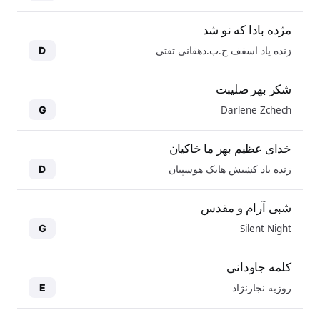
مژده بادا که نو شد
زنده یاد اسقف ح.ب.دهقانی تفتی
D
شکر بهر صلیبت
Darlene Zchech
G
خدای عظیم بهر ما خاکیان
زنده یاد کشیش هایک هوسپیان
D
شبی آرام و مقدس
Silent Night
G
کلمه جاودانی
روزبه نجارنژاد
E