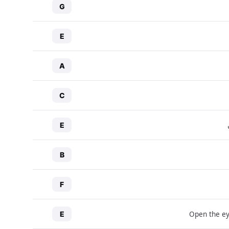
G
E
A
C
E
B
F
Open the ey
E