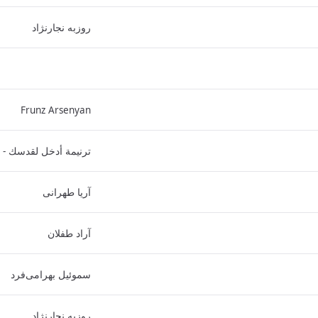
روزبه نجارنژاد
Frunz Arsenyan
ترنيمة أدخل لقدسك - 
آریا طهرانی
آراد طفلان
سموئیل بهرامی‌فرد
روزبه نجارنژاد