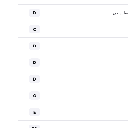
ضا پوطی
D
C
D
D
D
G
E