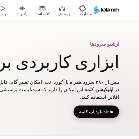
رفتن
به
مشارکت
پرستش
کتابخانه
رادیو
ویدیو
محتوای
اصلی
آرشیو سرودها
ابزاری کاربردی ب
بیش از ۳۸۰ سرود همراه با آکورد، نت، امکان تغییر گام، فایل‌های صوتی، ویدیویی و پاورپوینت
در
اپلیکیشن کلمه
این امکان را دارید که سِت‌لیست پرستشی خ
آفلاین استفاده کنید.
دانلود اپ کلمه