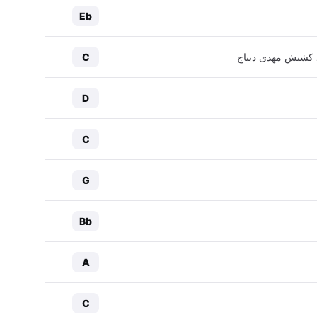
Eb
یاد کشیش مهدی دیباج
C
D
C
G
Bb
A
C