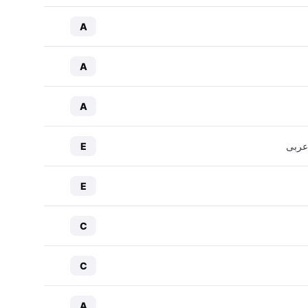
A
A
A
عربی
E
E
C
C
A