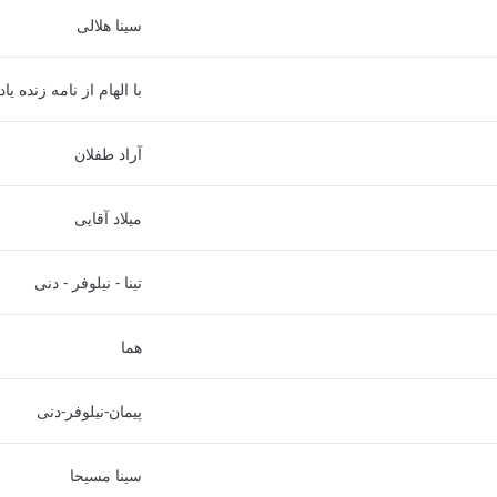
سینا هلالی
با الهام از نامه زنده 
آراد طفلان
میلاد آقایی
تینا - نیلوفر - دنی
هما
پیمان-نیلوفر-دنی
سینا مسیحا