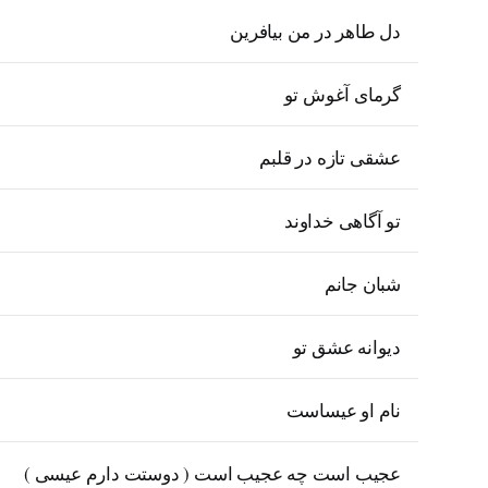
دل طاهر در من بیافرین
گرمای آغوش تو
عشقی تازه در قلبم
تو آگاهی خداوند
شبان جانم
دیوانه عشق تو
نام او عیساست
عجیب است چه عجیب است ( دوستت دارم عیسی )