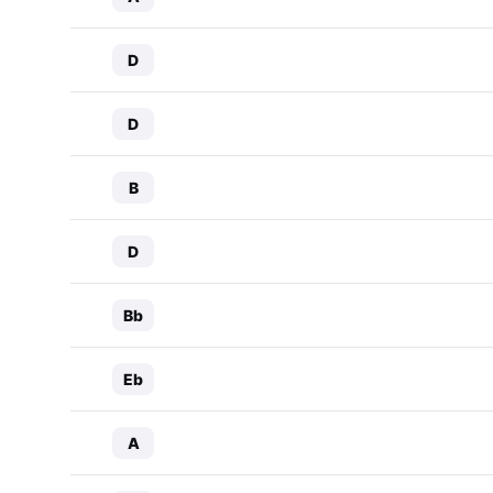
D
D
B
D
Bb
Eb
A