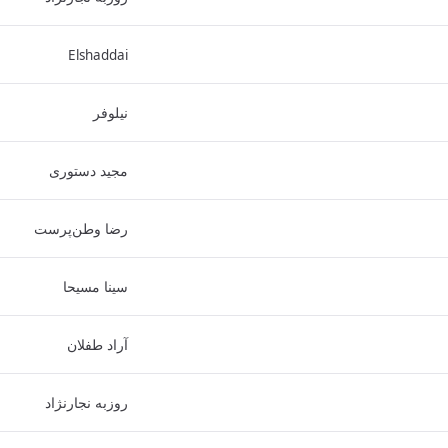
Elshaddai
نیلوفر
مجید دستوری
رضا وطن‌پرست
سینا مسیحا
آراد طفلان
روزبه نجارنژاد