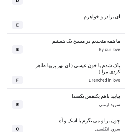
D
ای برادر و خواهرم
E
ما همه متحدیم در مسیح یک هستیم
By our love
E
پاک شدم با خون عیسی ( ای نهر پربها طاهر
کردی مرا )
Drenched in love
F
بیایید باهم یکنفس یکصدا
سرود ارمنی
E
چون بر او می نگرم با اشک و آه
سرود انگلیسی
C