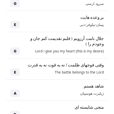
سرود ارمنی
G
بر وعده هایت
پیمان-نیلوفر-دنی
E
جلال نامت آرزویم ( قلبم تقدیمت کنم جان و
وجودم را )
Lord i give you my heart (this is my desire)
G
وقتی فوجهای ظلمت / نه به قوت نه به قدرت
The battle belongs to the Lord
E
شاهد هستم
ژیلبرت هوسپیان
A
منجی شایسته ای