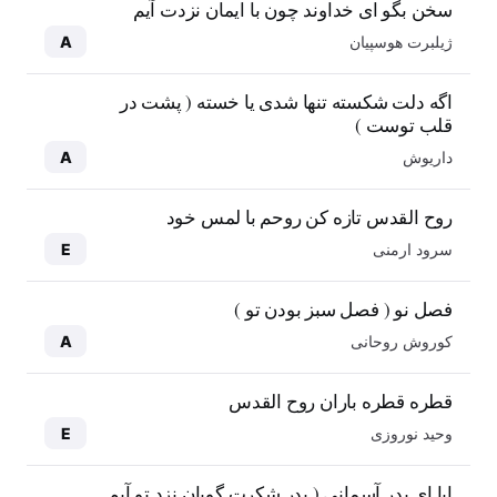
سخن بگو ای خداوند چون با ایمان نزدت آیم
ژیلبرت هوسپیان
A
اگه دلت شکسته تنها شدی یا خسته ( پشت در
قلب توست )
داریوش
A
روح القدس تازه کن روحم با لمس خود
سرود ارمنی
E
فصل نو ( فصل سبز بودن تو )
کوروش روحانی
A
قطره قطره باران روح القدس
وحید نوروزی
E
ابا ای پدر آسمانی ( پدر شکرت گویان نزد تو آیم