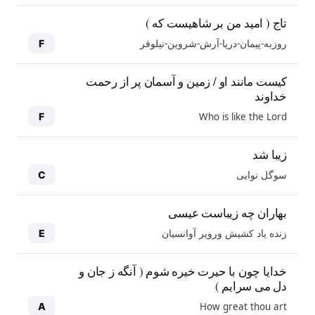
تاج ( امید من بر شاهیست که )
روزبه-پیمان-دریا-آرش-شروین-نیلوفر
F
کیست مانند او / زمین و آسمان پر از رحمت
خداوند
Who is like the Lord
F
زیبا شد
سوگل نوایی
C
بهاران چه زیباست عیسی
زنده یاد کشیش ورویر آوانسیان
E
خدایا چون با حیرت خیره شوم ( آنگه ز جان و
دل می سرایم )
How great thou art
A