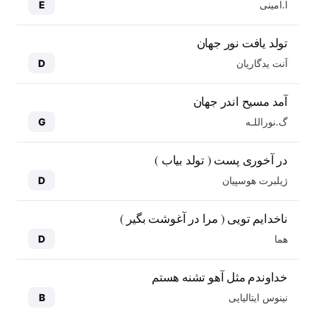
ا.امینی
E
تولد یافت نور جهان
آنت یدگاریان
D
آمد مسیح اندر جهان
گ.نوراللـه
G
در آخوری پست ( تولد بیاب )
ژیلبرت هوسپیان
D
ناخدایم تویی ( مرا در آغوشت بگیر )
هما
D
خداوندم مثل آهو تشنه هستم
نینوس ایتالیایی
B