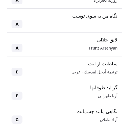
روزبه نجارنژاد
A
نگاه من به سوی توست
A
لایق جلالی
Frunz Arsenyan
A
سلطنت از آنت
ترنيمة أدخل لقدسك - عربی
E
گر آید طوفانها
آریا طهرانی
E
نگاهی مانند چشمانت
آراد طفلان
C