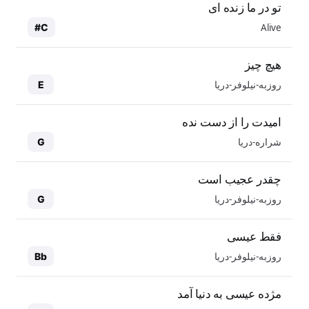
تو در ما زنده ای
Alive
C#
هیچ چیز
روزبه-نیلوفر-دریا
E
امیدت را از دست نده
شراره-دریا
G
چقدر عجیب است
روزبه-نیلوفر-دریا
G
فقط عیسی
روزبه-نیلوفر-دریا
Bb
مژده عیسی به دنیا آمد