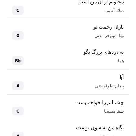
محبوبم از آن من است
میلاد آقایی
C
باران رحمت تو
تینا - نیلوفر - دنی
G
به دردهای بزرگ بگو
هما
Bb
اَبا
پیمان-نیلوفر-دنی
A
چشمانم را خواهم بست
سینا مسیحا
C
نگاه من به سوی توست