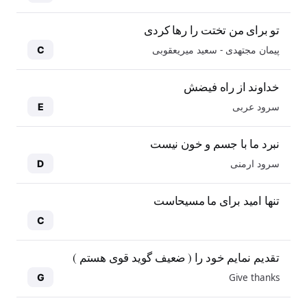
تو برای من تختت را رها کردی
پیمان مجتهدی - سعید میریعقوبی
C
خداوند از راه فیضش
سرود عربی
E
نبرد ما با جسم و خون نیست
سرود ارمنی
D
تنها امید برای ما مسیحاست
C
تقدیم نمایم خود را ( ضعیف گوید قوی هستم )
Give thanks
G