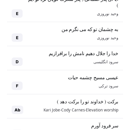
)
وحید نوروزی
E
به چشمان تو که می نگرم من
وحید نوروزی
E
خدا را جلال دهیم نامش را برافرازیم
سرود انگلیسی
D
عیسی مسیح چشمه حیات
سرود ترکی
F
برکت ( خداوند تو را برکت دهد )
Kari Jobe-Cody Carnes-Elevation worship
Ab
سر فرود آورم