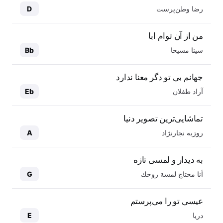
رضا وطن‌پرست
D
من از آن توام ابا
سینا مسیحا
Bb
جهانم بی تو دگر معنا ندارد
آراد طفلان
Eb
تماشایی‌ترین تصویر دنیا
روزبه نجارنژاد
A
به دیدار و لمسی تازه
أنا محتاج لمسة روحك
G
عیسی تو را می‌پرستم
دریا
E