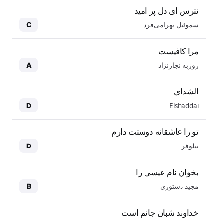
نترس ای دل پر امید
سموئیل بهرامی‌فرد
C
مرا کافیست
روزبه نجارنژاد
A
الشدای
Elshaddai
D
تو را عاشقانه دوستت دارم
نیلوفر
D
بخوان نام عیسی را
مجید دستوری
B
خداوند شبان جانم است