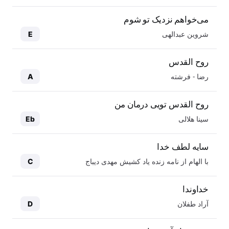
می‌خواهم نزدیک تو شوم
شروین عبدالهی
E
روح القدس
رضا - فرشته
A
روح القدس تویی درمان من
سینا هلالی
Eb
سایه لطف خدا
با الهام از نامه زنده یاد کشیش مهدی دیباج
C
خداوندا
آراد طفلان
D