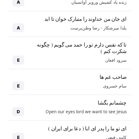
زنده یاد کشیش ورویر آوانسیان
A
ای جان من خداوند را متبارک خوان تا ابد
یلدا میرشکار - رضا وطن‌پرست
A
تا که نفس دارم تو را حمد می گویم ( چگونه
شکرت کنم )
سرود افغان
E
صاحب غم ها
سام خسروی
E
چشمانم بگشا
Open our eyes lord we want to see Jesus
D
ای تو ما را پدر ای ابا ( دعا برای ایران )
کاوه رفیعی
E