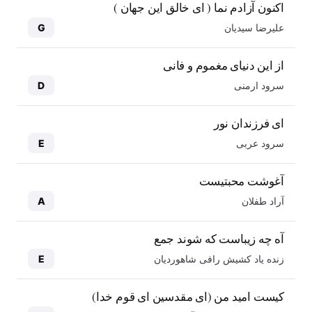
اکنون آزادم نما ( ای خالق این جهان )
علیرضا سیدیان
G
از این دنیای مغموم و فانی
سرود ارمنی
D
ای فرزندان نور
سرود عربی
E
آغوشت محبتیست
آراد طفلان
A
آه چه زیباست که شوند جمع
زنده یاد کشیش رافی شاهوردیان
E
کیست امید من (ای مقدسین ای قوم خدا)