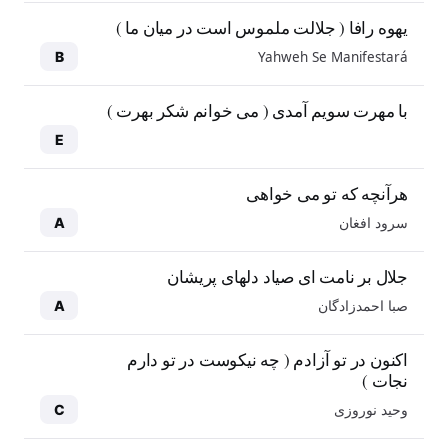
یهوه رافا ( جلالت ملموس است در میان ما )
Yahweh Se Manifestará
B
با مهرت سویم آمدی ( می خوانم شکر بهرت )
E
هرآنچه که تو می خواهی
سرود افغان
A
جلال بر نامت ای صیاد دلهای پریشان
صبا احمدزادگان
A
اکنون در تو آزادم ( چه نیکوست در تو دارم
نجات )
وحید نوروزی
C