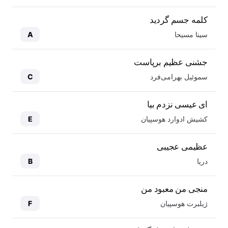
کلمه جسم گردید
سینا مسیحا
A
جشنی عظیم برپاست
سموئیل بهرامی‌فرد
C
ای عیسی نزدم بیا
کشیش ادوارد هوسپیان
E
عظیمی عجیبی
دریا
B
منجی من معبود من
ژیلبرت هوسپیان
F