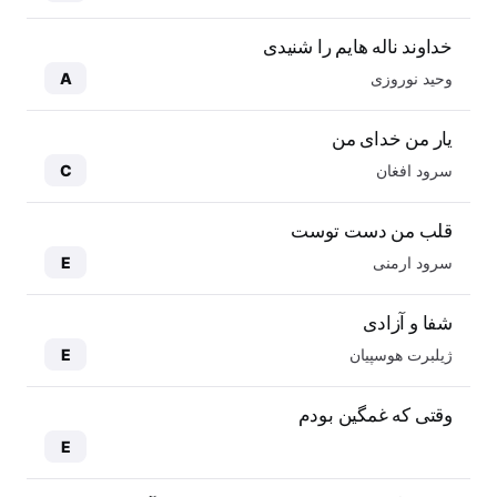
خداوند ناله هایم را شنیدی
وحید نوروزی
A
یار من خدای من
سرود افغان
C
قلب من دست توست
سرود ارمنی
E
شفا و آزادی
ژیلبرت هوسپیان
E
وقتی که غمگین بودم
E