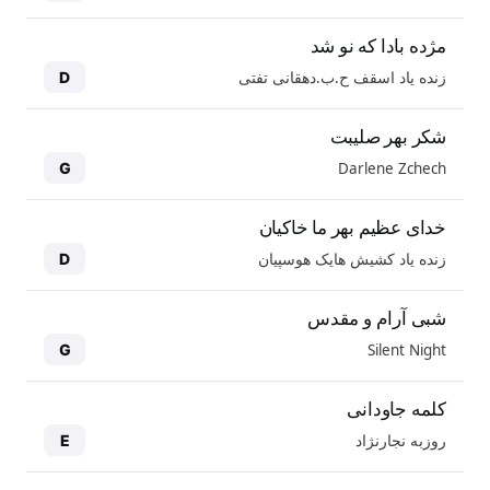
مژده بادا که نو شد
زنده یاد اسقف ح.ب.دهقانی تفتی
D
شکر بهر صلیبت
Darlene Zchech
G
خدای عظیم بهر ما خاکیان
زنده یاد کشیش هایک هوسپیان
D
شبی آرام و مقدس
Silent Night
G
کلمه جاودانی
روزبه نجارنژاد
E