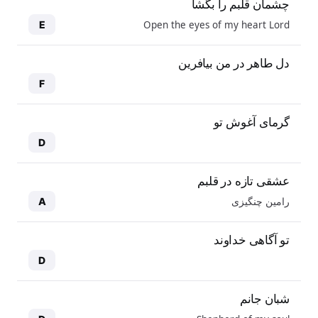
چشمان قلبم را بگشا
Open the eyes of my heart Lord
E
دل طاهر در من بیافرین
F
گرمای آغوش تو
D
عشقی تازه در قلبم
رامین چنگیزی
A
تو آگاهی خداوند
D
شبان جانم