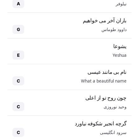
نیلوفر
A
باران آخر می خواهیم
داوود طوماس
G
یشوعا
Yeshua
E
نام بی مانند عیسی
What a beautiful name
C
چون روح تو از اعلی
وحید نوروزی
C
گرچه انجیر شکوفه نیاورد
سرود انگلیسی
C