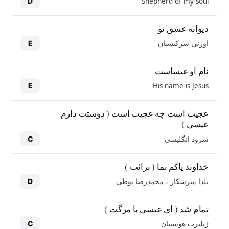
Shepherd of my soul
D
دیوانه عشق تو
اوژنی سرکیسیان
E
نام او عیساست
His name is Jesus
E
عجیب است چه عجیب است ( دوستت دارم
عیسی )
سرود انگلیسی
C
خداوند پاکم نما ( برائت )
یلدا میرشکار ، محمدرضا پوطی
D
تمام شد ( ای عیسی با مرگت )
ژیلبرت هوسپیان
C