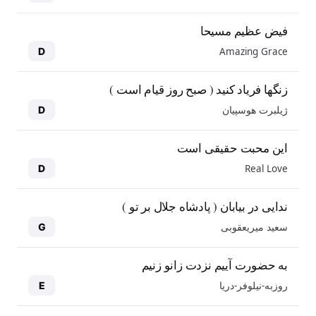
فیض عظیم مسیحا
Amazing Grace
D
زنگها فریاد کنید ( صبح روز قیام است )
ژیلبرت هوسپیان
D
این محبت حقیقی است
Real Love
D
ندایی در بیابان ( پادشاه جلال بر تو )
سعید میریعقوبی
G
به حضورت آییم نزدت زانو زنیم
روزبه-نیلوفر-دریا
E