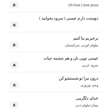
Oh how I love Jesus
D
دوستت دارم عیسی ( سرود بخوانید )
G
برخیزیم بنا کنیم
نیلوفر-اوژنی سرکیسیان
D
عیسی تویی نان و هم چشمه حیات
سرود عربی
A
درون مرا تو شستشو کن
وحید نوروزی
G
خدای دلگرمی
پیمان-نیلوفر-دنی
E