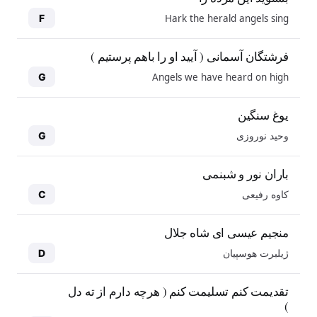
Hark the herald angels sing
F
فرشتگان آسمانی ( آیید او را باهم پرستیم )
Angels we have heard on high
G
یوغ سنگین
وحید نوروزی
G
باران نور و شبنمی
کاوه رفیعی
C
منجیم عیسی ای شاه جلال
ژیلبرت هوسپیان
D
10
10
تقدیمت کنم تسلیمت کنم ( هرچه دارم از ته دل
)