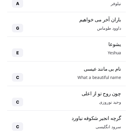
نیلوفر
A
باران آخر می خواهیم
داوود طوماس
G
یشوعا
Yeshua
E
نام بی مانند عیسی
What a beautiful name
C
چون روح تو از اعلی
وحید نوروزی
C
گرچه انجیر شکوفه نیاورد
سرود انگلیسی
C