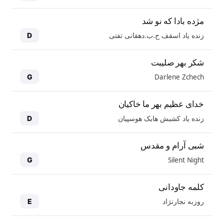
مژده بادا که نو شد
زنده یاد اسقف ح.ب.دهقانی تفتی
D
شکر بهر صلیبت
Darlene Zchech
G
خدای عظیم بهر ما خاکیان
زنده یاد کشیش هایک هوسپیان
D
شبی آرام و مقدس
Silent Night
G
کلمه جاودانی
روزبه نجارنژاد
E