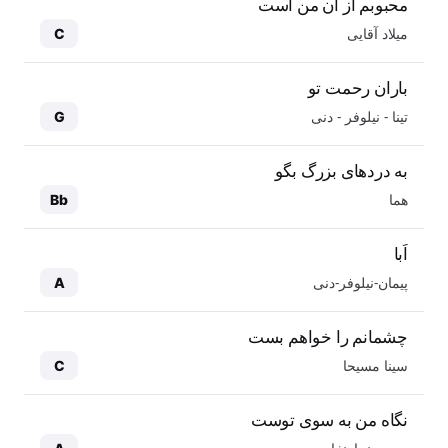
محبوبم از آن من است
میلاد آقایی
C
باران رحمت تو
تینا - نیلوفر - دنی
G
به دردهای بزرگ بگو
هما
Bb
اَبا
پیمان-نیلوفر-دنی
A
چشمانم را خواهم بست
سینا مسیحا
C
نگاه من به سوی توست