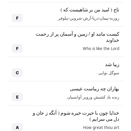
تاج ( امید من بر شاهیست که )
روزبه-پیمان-دریا-آرش-شروین-نیلوفر
F
کیست مانند او / زمین و آسمان پر از رحمت
خداوند
Who is like the Lord
F
زیبا شد
سوگل نوایی
C
بهاران چه زیباست عیسی
زنده یاد کشیش ورویر آوانسیان
E
خدایا چون با حیرت خیره شوم ( آنگه ز جان و
دل می سرایم )
How great thou art
A