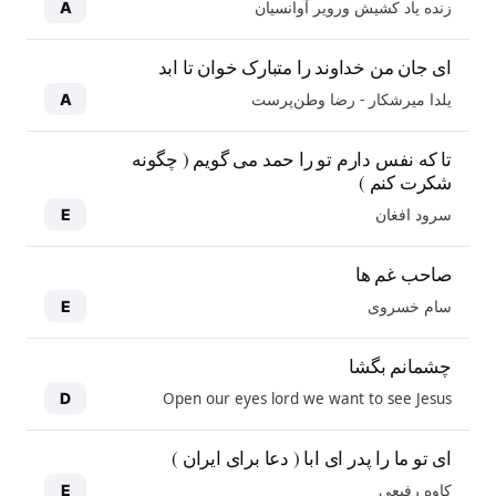
زنده یاد کشیش ورویر آوانسیان
A
ای جان من خداوند را متبارک خوان تا ابد
یلدا میرشکار - رضا وطن‌پرست
A
تا که نفس دارم تو را حمد می گویم ( چگونه
شکرت کنم )
سرود افغان
E
صاحب غم ها
سام خسروی
E
چشمانم بگشا
Open our eyes lord we want to see Jesus
D
ای تو ما را پدر ای ابا ( دعا برای ایران )
کاوه رفیعی
E