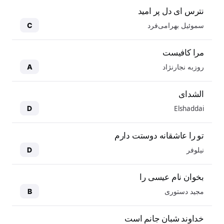
نترس ای دل پر امید
سموئیل بهرامی‌فرد
C
مرا کافیست
روزبه نجارنژاد
A
الشدای
Elshaddai
D
تو را عاشقانه دوستت دارم
نیلوفر
D
بخوان نام عیسی را
مجید دستوری
B
خداوند شبان جانم است