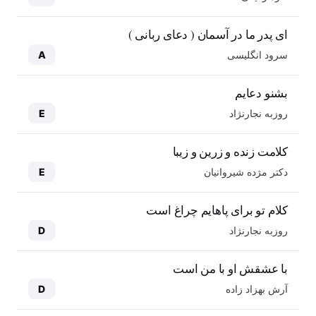
ای پدر ما در آسمان ( دعای ربانی )
سرود انگلیسی
A
بشنو دعایم
روزبه نجارنژاد
E
کلامت زنده و زرین و زیبا
دکتر مژده شیروانیان
E
کلام تو برای پاهایم چراغ است
روزبه نجارنژاد
D
با عشقش او با من است
آرش بهزاد زاده
D