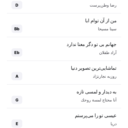
رضا وطن‌پرست
D
من از آن توام ابا
سینا مسیحا
Bb
جهانم بی تو دگر معنا ندارد
آراد طفلان
Eb
تماشایی‌ترین تصویر دنیا
روزبه نجارنژاد
A
به دیدار و لمسی تازه
أنا محتاج لمسة روحك
G
عیسی تو را می‌پرستم
دریا
E