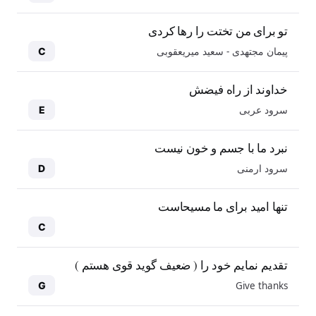
تو برای من تختت را رها کردی
پیمان مجتهدی - سعید میریعقوبی
C
خداوند از راه فیضش
سرود عربی
E
نبرد ما با جسم و خون نیست
سرود ارمنی
D
تنها امید برای ما مسیحاست
C
تقدیم نمایم خود را ( ضعیف گوید قوی هستم )
Give thanks
G