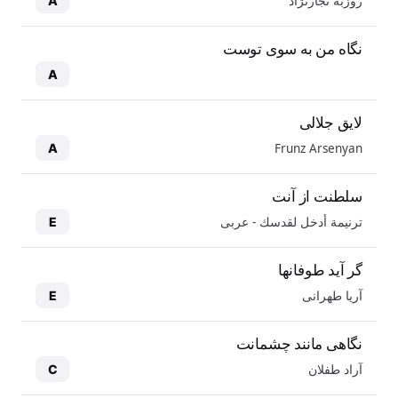
روزبه نجارنژاد
A
نگاه من به سوی توست
A
لایق جلالی
Frunz Arsenyan
A
سلطنت از آنت
ترنيمة أدخل لقدسك - عربی
E
گر آید طوفانها
آریا طهرانی
E
نگاهی مانند چشمانت
آراد طفلان
C