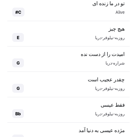
تو در ما زنده ای
Alive
C#
هیچ چیز
روزبه-نیلوفر-دریا
E
امیدت را از دست نده
شراره-دریا
G
چقدر عجیب است
روزبه-نیلوفر-دریا
G
فقط عیسی
روزبه-نیلوفر-دریا
Bb
مژده عیسی به دنیا آمد