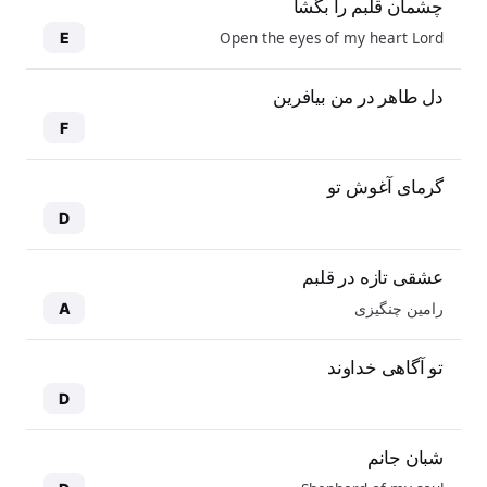
چشمان قلبم را بگشا
Open the eyes of my heart Lord
E
دل طاهر در من بیافرین
F
گرمای آغوش تو
D
عشقی تازه در قلبم
رامین چنگیزی
A
تو آگاهی خداوند
D
شبان جانم