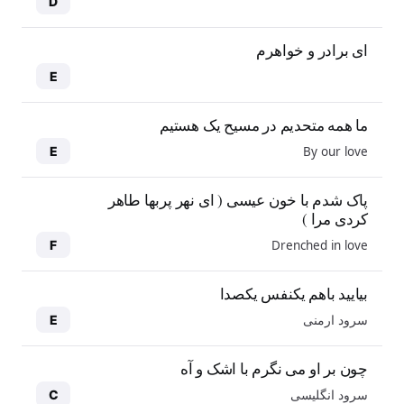
D
ای برادر و خواهرم
E
ما همه متحدیم در مسیح یک هستیم
By our love
E
پاک شدم با خون عیسی ( ای نهر پربها طاهر
کردی مرا )
Drenched in love
F
بیایید باهم یکنفس یکصدا
سرود ارمنی
E
چون بر او می نگرم با اشک و آه
سرود انگلیسی
C