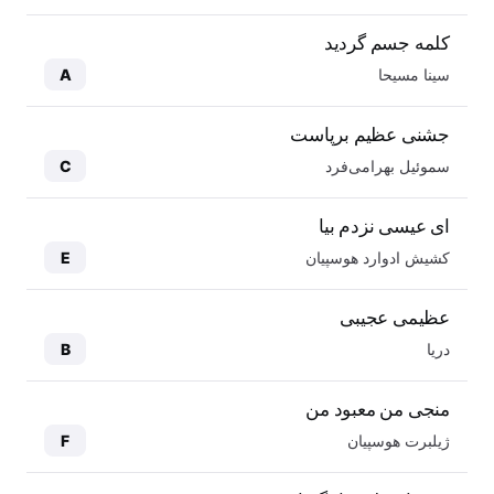
کلمه جسم گردید
سینا مسیحا
A
جشنی عظیم برپاست
سموئیل بهرامی‌فرد
C
ای عیسی نزدم بیا
کشیش ادوارد هوسپیان
E
عظیمی عجیبی
دریا
B
منجی من معبود من
ژیلبرت هوسپیان
F