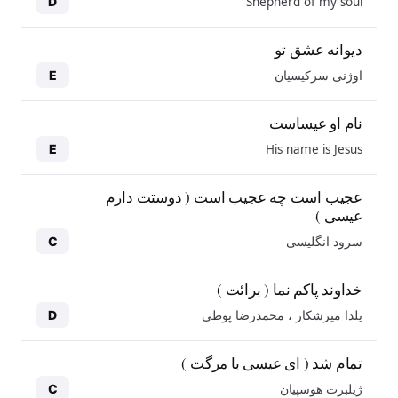
Shepherd of my soul
D
دیوانه عشق تو
اوژنی سرکیسیان
E
نام او عیساست
His name is Jesus
E
عجیب است چه عجیب است ( دوستت دارم
عیسی )
سرود انگلیسی
C
خداوند پاکم نما ( برائت )
یلدا میرشکار ، محمدرضا پوطی
D
تمام شد ( ای عیسی با مرگت )
ژیلبرت هوسپیان
C