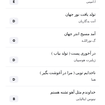
ا.امینی
E
تولد یافت نور جهان
آنت یدگاریان
D
آمد مسیح اندر جهان
گ.نوراللـه
G
در آخوری پست ( تولد بیاب )
ژیلبرت هوسپیان
D
ناخدایم تویی ( مرا در آغوشت بگیر )
هما
D
خداوندم مثل آهو تشنه هستم
نینوس ایتالیایی
B