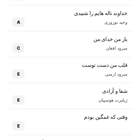
خداوند ناله هایم را شنیدی
وحید نوروزی
A
یار من خدای من
سرود افغان
C
قلب من دست توست
سرود ارمنی
E
شفا و آزادی
ژیلبرت هوسپیان
E
وقتی که غمگین بودم
E