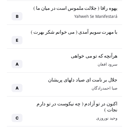
یهوه رافا ( جلالت ملموس است در میان ما )
Yahweh Se Manifestará
B
با مهرت سویم آمدی ( می خوانم شکر بهرت )
E
هرآنچه که تو می خواهی
سرود افغان
A
جلال بر نامت ای صیاد دلهای پریشان
صبا احمدزادگان
A
اکنون در تو آزادم ( چه نیکوست در تو دارم
نجات )
وحید نوروزی
C