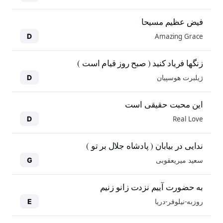
فیض عظیم مسیحا
Amazing Grace
D
زنگها فریاد کنید ( صبح روز قیام است )
ژیلبرت هوسپیان
D
این محبت حقیقی است
Real Love
D
ندایی در بیابان ( پادشاه جلال بر تو )
سعید میریعقوبی
G
به حضورت آییم نزدت زانو زنیم
روزبه-نیلوفر-دریا
E