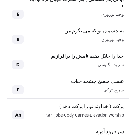
)
وحید نوروزی
E
به چشمان تو که می نگرم من
وحید نوروزی
E
خدا را جلال دهیم نامش را برافرازیم
سرود انگلیسی
D
عیسی مسیح چشمه حیات
سرود ترکی
F
برکت ( خداوند تو را برکت دهد )
Kari Jobe-Cody Carnes-Elevation worship
Ab
سر فرود آورم