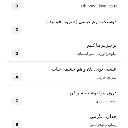
Oh how I love Jesus
D
دوستت دارم عیسی ( سرود بخوانید )
G
برخیزیم بنا کنیم
نیلوفر-اوژنی سرکیسیان
D
عیسی تویی نان و هم چشمه حیات
سرود عربی
A
درون مرا تو شستشو کن
وحید نوروزی
G
خدای دلگرمی
پیمان-نیلوفر-دنی
E