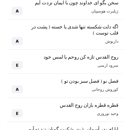
سخن بگو ای خداوند چون با ایمان نزدت آیم
ژیلبرت هوسپیان
A
اگه دلت شکسته تنها شدی یا خسته ( پشت در
قلب توست )
داریوش
A
روح القدس تازه کن روحم با لمس خود
سرود ارمنی
E
فصل نو ( فصل سبز بودن تو )
کوروش روحانی
A
قطره قطره باران روح القدس
وحید نوروزی
E
ابا ای پدر آسمانی ( پدر شکرت گویان نزد تو آیم