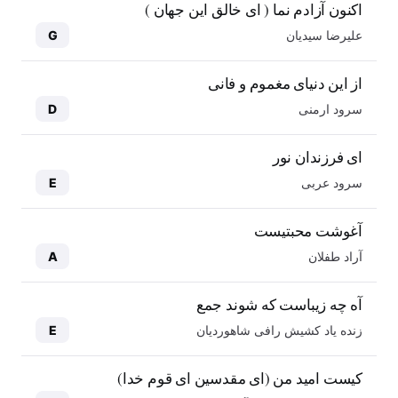
اکنون آزادم نما ( ای خالق این جهان )
علیرضا سیدیان
G
از این دنیای مغموم و فانی
سرود ارمنی
D
ای فرزندان نور
سرود عربی
E
آغوشت محبتیست
آراد طفلان
A
آه چه زیباست که شوند جمع
زنده یاد کشیش رافی شاهوردیان
E
کیست امید من (ای مقدسین ای قوم خدا)