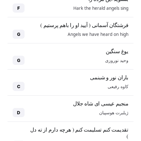
Hark the herald angels sing
F
فرشتگان آسمانی ( آیید او را باهم پرستیم )
Angels we have heard on high
G
یوغ سنگین
وحید نوروزی
G
باران نور و شبنمی
کاوه رفیعی
C
منجیم عیسی ای شاه جلال
ژیلبرت هوسپیان
D
10
10
تقدیمت کنم تسلیمت کنم ( هرچه دارم از ته دل
)