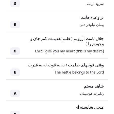
سرود ارمنی
G
بر وعده هایت
پیمان-نیلوفر-دنی
E
جلال نامت آرزویم ( قلبم تقدیمت کنم جان و
وجودم را )
Lord i give you my heart (this is my desire)
G
وقتی فوجهای ظلمت / نه به قوت نه به قدرت
The battle belongs to the Lord
E
شاهد هستم
ژیلبرت هوسپیان
A
منجی شایسته ای