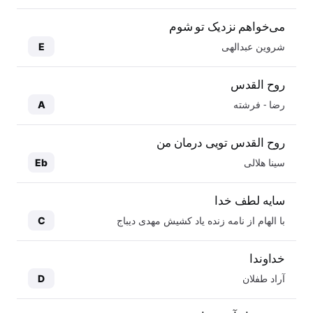
می‌خواهم نزدیک تو شوم
شروین عبدالهی
E
روح القدس
رضا - فرشته
A
روح القدس تویی درمان من
سینا هلالی
Eb
سایه لطف خدا
با الهام از نامه زنده یاد کشیش مهدی دیباج
C
خداوندا
آراد طفلان
D