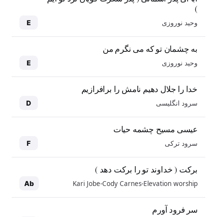
)
وحید نوروزی
E
به چشمان تو که می نگرم من
وحید نوروزی
E
خدا را جلال دهیم نامش را برافرازیم
سرود انگلیسی
D
عیسی مسیح چشمه حیات
سرود ترکی
F
برکت ( خداوند تو را برکت دهد )
Kari Jobe-Cody Carnes-Elevation worship
Ab
سر فرود آورم