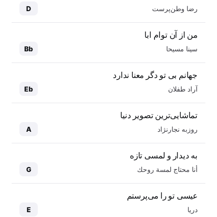
رضا وطن‌پرست
D
من از آن توام ابا
سینا مسیحا
Bb
جهانم بی تو دگر معنا ندارد
آراد طفلان
Eb
تماشایی‌ترین تصویر دنیا
روزبه نجارنژاد
A
به دیدار و لمسی تازه
أنا محتاج لمسة روحك
G
عیسی تو را می‌پرستم
دریا
E