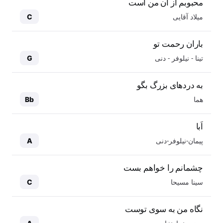
محبوبم از آن من است
میلاد آقایی
C
باران رحمت تو
تینا - نیلوفر - دنی
G
به دردهای بزرگ بگو
هما
Bb
اَبا
پیمان-نیلوفر-دنی
A
چشمانم را خواهم بست
سینا مسیحا
C
نگاه من به سوی توست