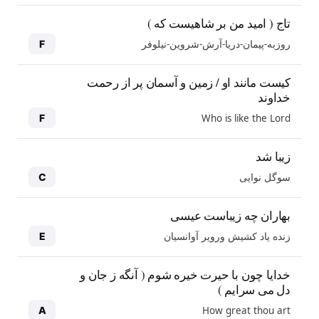
تاج ( امید من بر شاهیست که )
روزبه-پیمان-دریا-آرش-شروین-نیلوفر
F
کیست مانند او / زمین و آسمان پر از رحمت
خداوند
Who is like the Lord
F
زیبا شد
سوگل نوایی
C
بهاران چه زیباست عیسی
زنده یاد کشیش ورویر آوانسیان
E
خدایا چون با حیرت خیره شوم ( آنگه ز جان و
دل می سرایم )
How great thou art
A