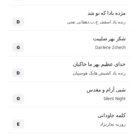
مژده بادا که نو شد
زنده یاد اسقف ح.ب.دهقانی تفتی
D
شکر بهر صلیبت
Darlene Zchech
G
خدای عظیم بهر ما خاکیان
زنده یاد کشیش هایک هوسپیان
D
شبی آرام و مقدس
Silent Night
G
کلمه جاودانی
روزبه نجارنژاد
E