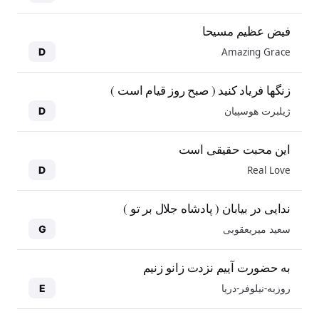
فیض عظیم مسیحا
Amazing Grace
D
زنگها فریاد کنید ( صبح روز قیام است )
ژیلبرت هوسپیان
D
این محبت حقیقی است
Real Love
D
ندایی در بیابان ( پادشاه جلال بر تو )
سعید میریعقوبی
G
به حضورت آییم نزدت زانو زنیم
روزبه-نیلوفر-دریا
E