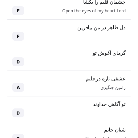
چشمان قلبم را بگشا
Open the eyes of my heart Lord
E
دل طاهر در من بیافرین
F
گرمای آغوش تو
D
عشقی تازه در قلبم
رامین چنگیزی
A
تو آگاهی خداوند
D
شبان جانم