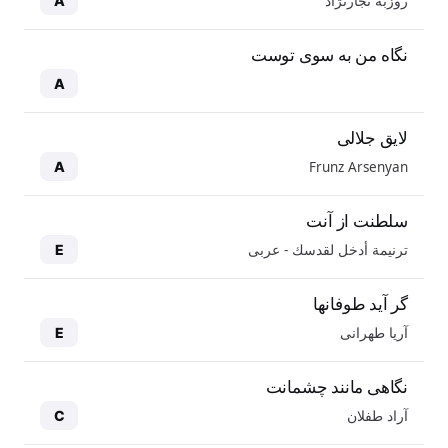
روزبه نجارنژاد
A
نگاه من به سوی توست
A
لایق جلالی
Frunz Arsenyan
A
سلطنت از آنت
ترنيمة أدخل لقدسك - عربی
E
گر آید طوفانها
آریا طهرانی
E
نگاهی مانند چشمانت
آراد طفلان
C