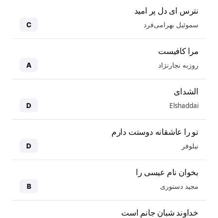
نترس ای دل پر امید
سموئیل بهرامی‌فرد
C
مرا کافیست
روزبه نجارنژاد
A
الشدای
Elshaddai
D
تو را عاشقانه دوستت دارم
نیلوفر
D
بخوان نام عیسی را
مجید دستوری
B
خداوند شبان جانم است