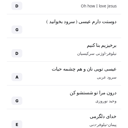
Oh how I love Jesus
D
دوستت دارم عیسی ( سرود بخوانید )
G
برخیزیم بنا کنیم
نیلوفر-اوژنی سرکیسیان
D
عیسی تویی نان و هم چشمه حیات
سرود عربی
A
درون مرا تو شستشو کن
وحید نوروزی
G
خدای دلگرمی
پیمان-نیلوفر-دنی
E