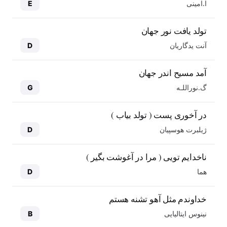
ا.امینی
E
تولد یافت نور جهان
آنت یدگاریان
D
آمد مسیح اندر جهان
گ.نوراللـه
G
در آخوری پست ( تولد بیاب )
ژیلبرت هوسپیان
D
ناخدایم تویی ( مرا در آغوشت بگیر )
هما
D
خداوندم مثل آهو تشنه هستم
نینوس ایتالیایی
B