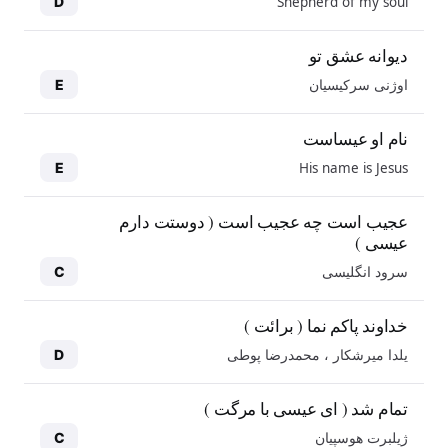
Shepherd of my soul
D
دیوانه عشق تو
اوژنی سرکیسیان
E
نام او عیساست
His name is Jesus
E
عجیب است چه عجیب است ( دوستت دارم
عیسی )
سرود انگلیسی
C
خداوند پاکم نما ( برائت )
یلدا میرشکار ، محمدرضا پوطی
D
تمام شد ( ای عیسی با مرگت )
ژیلبرت هوسپیان
C