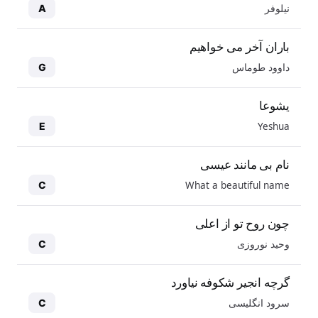
نیلوفر
A
باران آخر می خواهیم
داوود طوماس
G
یشوعا
Yeshua
E
نام بی مانند عیسی
What a beautiful name
C
چون روح تو از اعلی
وحید نوروزی
C
گرچه انجیر شکوفه نیاورد
سرود انگلیسی
C