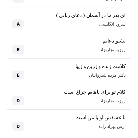
ای پدر ما در آسمان ( دعای ربانی )
سرود انگلیسی
A
بشنو دعایم
روزبه نجارنژاد
E
کلامت زنده و زرین و زیبا
دکتر مژده شیروانیان
E
کلام تو برای پاهایم چراغ است
روزبه نجارنژاد
D
با عشقش او با من است
آرش بهزاد زاده
D