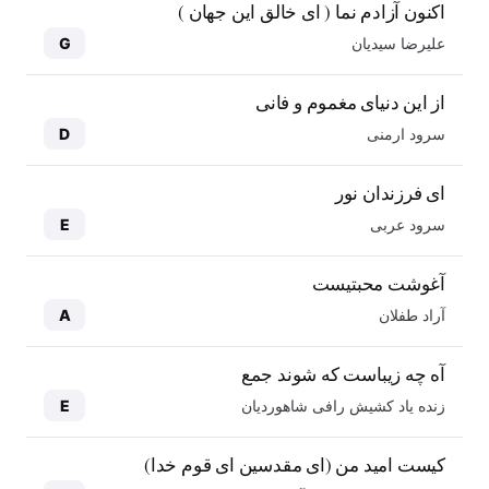
اکنون آزادم نما ( ای خالق این جهان )
علیرضا سیدیان
G
از این دنیای مغموم و فانی
سرود ارمنی
D
ای فرزندان نور
سرود عربی
E
آغوشت محبتیست
آراد طفلان
A
آه چه زیباست که شوند جمع
زنده یاد کشیش رافی شاهوردیان
E
کیست امید من (ای مقدسین ای قوم خدا)