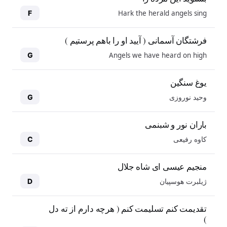
Hark the herald angels sing
F
فرشتگان آسمانی ( آیید او را باهم پرستیم )
Angels we have heard on high
G
یوغ سنگین
وحید نوروزی
G
باران نور و شبنمی
کاوه رفیعی
C
منجیم عیسی ای شاه جلال
ژیلبرت هوسپیان
D
10
10
تقدیمت کنم تسلیمت کنم ( هرچه دارم از ته دل
)