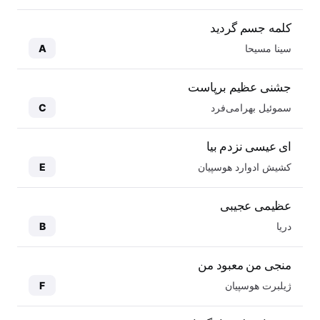
کلمه جسم گردید
سینا مسیحا
A
جشنی عظیم برپاست
سموئیل بهرامی‌فرد
C
ای عیسی نزدم بیا
کشیش ادوارد هوسپیان
E
عظیمی عجیبی
دریا
B
منجی من معبود من
ژیلبرت هوسپیان
F