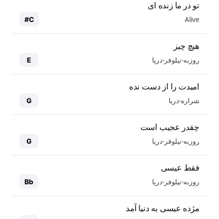
تو در ما زنده ای
Alive
C#
هیچ چیز
روزبه-نیلوفر-دریا
E
امیدت را از دست نده
شراره-دریا
G
چقدر عجیب است
روزبه-نیلوفر-دریا
G
فقط عیسی
روزبه-نیلوفر-دریا
Bb
مژده عیسی به دنیا آمد