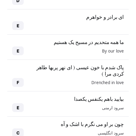
D
ای برادر و خواهرم
E
ما همه متحدیم در مسیح یک هستیم
By our love
E
پاک شدم با خون عیسی ( ای نهر پربها طاهر
کردی مرا )
Drenched in love
F
بیایید باهم یکنفس یکصدا
سرود ارمنی
E
چون بر او می نگرم با اشک و آه
سرود انگلیسی
C