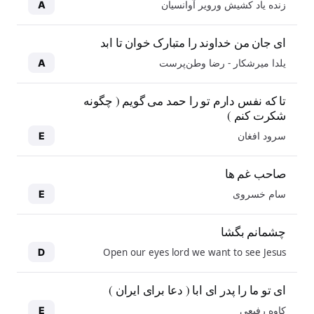
زنده یاد کشیش ورویر آوانسیان
A
ای جان من خداوند را متبارک خوان تا ابد
یلدا میرشکار - رضا وطن‌پرست
A
تا که نفس دارم تو را حمد می گویم ( چگونه
شکرت کنم )
سرود افغان
E
صاحب غم ها
سام خسروی
E
چشمانم بگشا
Open our eyes lord we want to see Jesus
D
ای تو ما را پدر ای ابا ( دعا برای ایران )
کاوه رفیعی
E