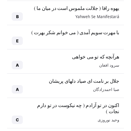
یهوه رافا ( جلالت ملموس است در میان ما )
Yahweh Se Manifestará
B
با مهرت سویم آمدی ( می خوانم شکر بهرت )
E
هرآنچه که تو می خواهی
سرود افغان
A
جلال بر نامت ای صیاد دلهای پریشان
صبا احمدزادگان
A
اکنون در تو آزادم ( چه نیکوست در تو دارم
نجات )
وحید نوروزی
C