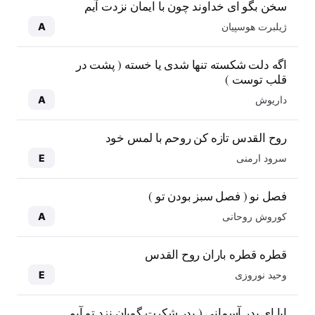
سخن بگو ای خداوند چون با ایمان نزدت آیم
ژیلبرت هوسپیان
A
اگه دلت شکسته تنها شدی یا خسته ( پشت در
قلب توست )
داریوش
A
روح القدس تازه کن روحم با لمس خود
سرود ارمنی
E
فصل نو ( فصل سبز بودن تو )
کوروش روحانی
A
قطره قطره باران روح القدس
وحید نوروزی
E
ابا ای پدر آسمانی ( پدر شکرت گویان نزد تو آیم