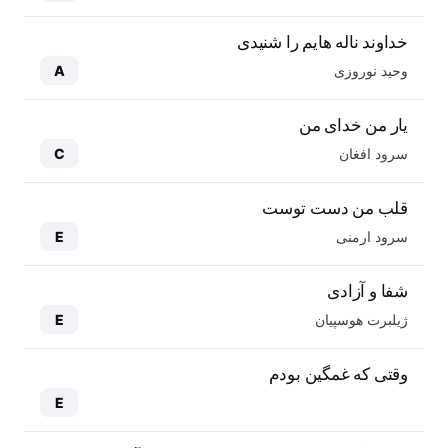
خداوند ناله هایم را شنیدی
وحید نوروزی
A
یار من خدای من
سرود افغان
C
قلب من دست توست
سرود ارمنی
E
شفا و آزادی
ژیلبرت هوسپیان
E
وقتی که غمگین بودم
E