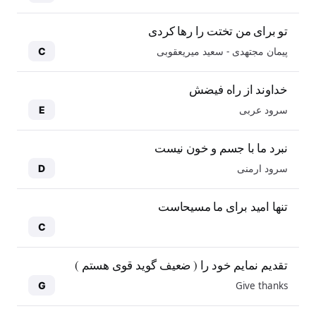
تو برای من تختت را رها کردی
پیمان مجتهدی - سعید میریعقوبی
C
خداوند از راه فیضش
سرود عربی
E
نبرد ما با جسم و خون نیست
سرود ارمنی
D
تنها امید برای ما مسیحاست
C
تقدیم نمایم خود را ( ضعیف گوید قوی هستم )
Give thanks
G