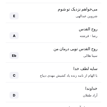
می‌خواهم نزدیک تو شوم
شروین عبدالهی
E
روح القدس
رضا - فرشته
A
روح القدس تویی درمان من
سینا هلالی
Eb
سایه لطف خدا
با الهام از نامه زنده یاد کشیش مهدی دیباج
C
خداوندا
آراد طفلان
D