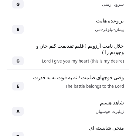
سرود ارمنی
G
بر وعده هایت
پیمان-نیلوفر-دنی
E
جلال نامت آرزویم ( قلبم تقدیمت کنم جان و
وجودم را )
Lord i give you my heart (this is my desire)
G
وقتی فوجهای ظلمت / نه به قوت نه به قدرت
The battle belongs to the Lord
E
شاهد هستم
ژیلبرت هوسپیان
A
منجی شایسته ای