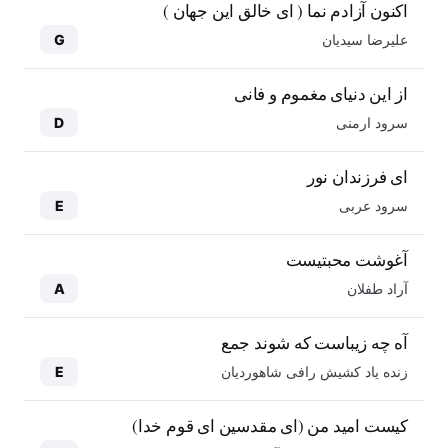
اکنون آزادم نما ( ای خالق این جهان )
علیرضا سیدیان
G
از این دنیای مغموم و فانی
سرود ارمنی
D
ای فرزندان نور
سرود عربی
E
آغوشت محبتیست
آراد طفلان
A
آه چه زیباست که شوند جمع
زنده یاد کشیش رافی شاهوردیان
E
کیست امید من (ای مقدسین ای قوم خدا)