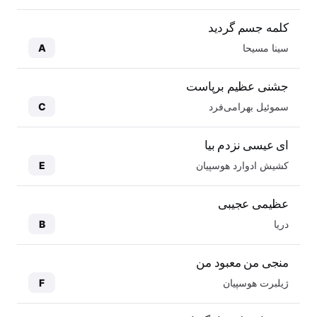
کلمه جسم گردید
سینا مسیحا
A
جشنی عظیم برپاست
سموئیل بهرامی‌فرد
C
ای عیسی نزدم بیا
کشیش ادوارد هوسپیان
E
عظیمی عجیبی
دریا
B
منجی من معبود من
ژیلبرت هوسپیان
F