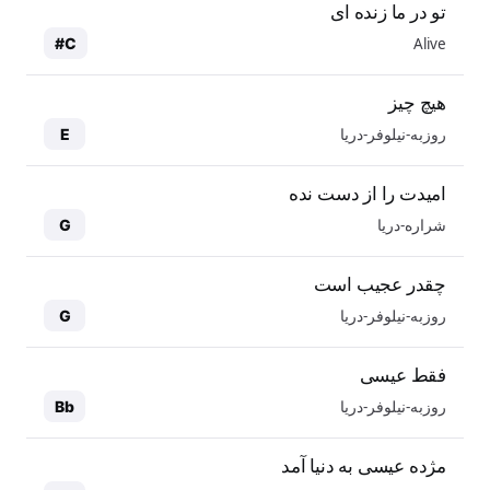
تو در ما زنده ای
Alive
C#
هیچ چیز
روزبه-نیلوفر-دریا
E
امیدت را از دست نده
شراره-دریا
G
چقدر عجیب است
روزبه-نیلوفر-دریا
G
فقط عیسی
روزبه-نیلوفر-دریا
Bb
مژده عیسی به دنیا آمد