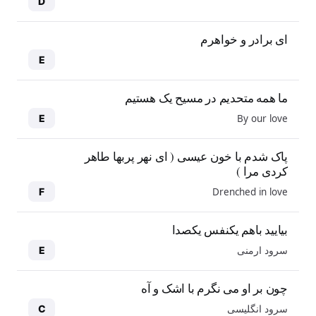
D
ای برادر و خواهرم
E
ما همه متحدیم در مسیح یک هستیم
By our love
E
پاک شدم با خون عیسی ( ای نهر پربها طاهر
کردی مرا )
Drenched in love
F
بیایید باهم یکنفس یکصدا
سرود ارمنی
E
چون بر او می نگرم با اشک و آه
سرود انگلیسی
C