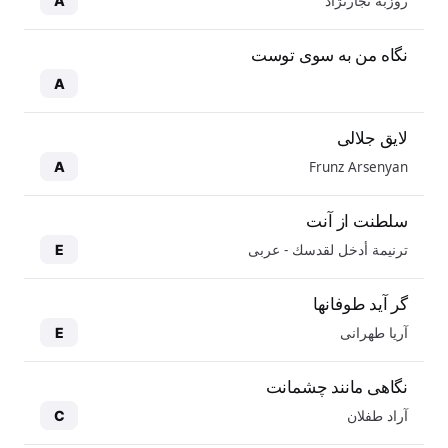
روزبه نجارنژاد
A
نگاه من به سوی توست
A
لایق جلالی
Frunz Arsenyan
A
سلطنت از آنت
ترنيمة أدخل لقدسك - عربی
E
گر آید طوفانها
آریا طهرانی
E
نگاهی مانند چشمانت
آراد طفلان
C