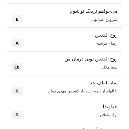
می‌خواهم نزدیک تو شوم
شروین عبدالهی
E
روح القدس
رضا - فرشته
A
روح القدس تویی درمان من
سینا هلالی
Eb
سایه لطف خدا
با الهام از نامه زنده یاد کشیش مهدی دیباج
C
خداوندا
آراد طفلان
D