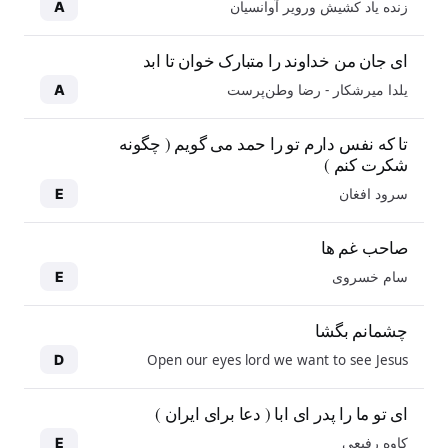
زنده یاد کشیش ورویر آوانسیان
A
ای جان من خداوند را متبارک خوان تا ابد
یلدا میرشکار - رضا وطن‌پرست
A
تا که نفس دارم تو را حمد می گویم ( چگونه
شکرت کنم )
سرود افغان
E
صاحب غم ها
سام خسروی
E
چشمانم بگشا
Open our eyes lord we want to see Jesus
D
ای تو ما را پدر ای ابا ( دعا برای ایران )
کاوه رفیعی
E