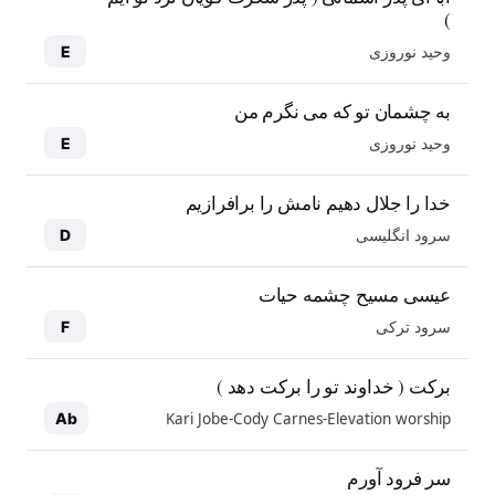
)
وحید نوروزی
E
به چشمان تو که می نگرم من
وحید نوروزی
E
خدا را جلال دهیم نامش را برافرازیم
سرود انگلیسی
D
عیسی مسیح چشمه حیات
سرود ترکی
F
برکت ( خداوند تو را برکت دهد )
Kari Jobe-Cody Carnes-Elevation worship
Ab
سر فرود آورم