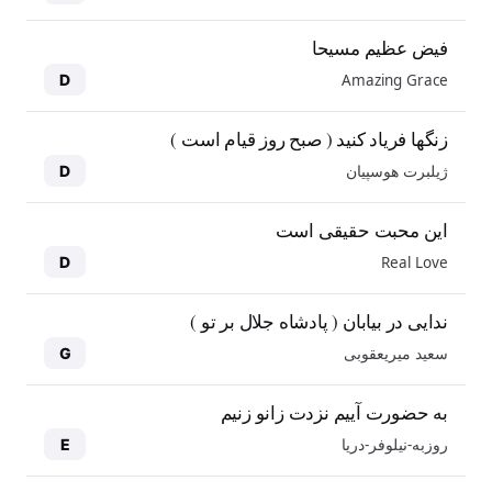
فیض عظیم مسیحا
Amazing Grace
D
زنگها فریاد کنید ( صبح روز قیام است )
ژیلبرت هوسپیان
D
این محبت حقیقی است
Real Love
D
ندایی در بیابان ( پادشاه جلال بر تو )
سعید میریعقوبی
G
به حضورت آییم نزدت زانو زنیم
روزبه-نیلوفر-دریا
E