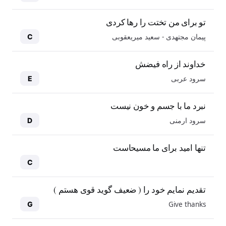
تو برای من تختت را رها کردی
پیمان مجتهدی - سعید میریعقوبی
C
خداوند از راه فیضش
سرود عربی
E
نبرد ما با جسم و خون نیست
سرود ارمنی
D
تنها امید برای ما مسیحاست
C
تقدیم نمایم خود را ( ضعیف گوید قوی هستم )
Give thanks
G