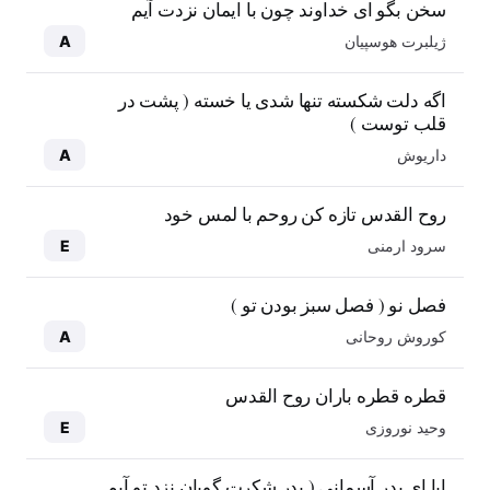
سخن بگو ای خداوند چون با ایمان نزدت آیم
ژیلبرت هوسپیان
A
اگه دلت شکسته تنها شدی یا خسته ( پشت در
قلب توست )
داریوش
A
روح القدس تازه کن روحم با لمس خود
سرود ارمنی
E
فصل نو ( فصل سبز بودن تو )
کوروش روحانی
A
قطره قطره باران روح القدس
وحید نوروزی
E
ابا ای پدر آسمانی ( پدر شکرت گویان نزد تو آیم