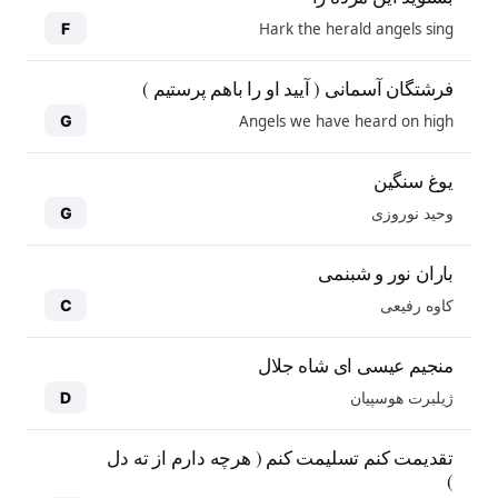
Hark the herald angels sing
F
فرشتگان آسمانی ( آیید او را باهم پرستیم )
Angels we have heard on high
G
یوغ سنگین
وحید نوروزی
G
باران نور و شبنمی
کاوه رفیعی
C
منجیم عیسی ای شاه جلال
ژیلبرت هوسپیان
D
10
10
تقدیمت کنم تسلیمت کنم ( هرچه دارم از ته دل
)