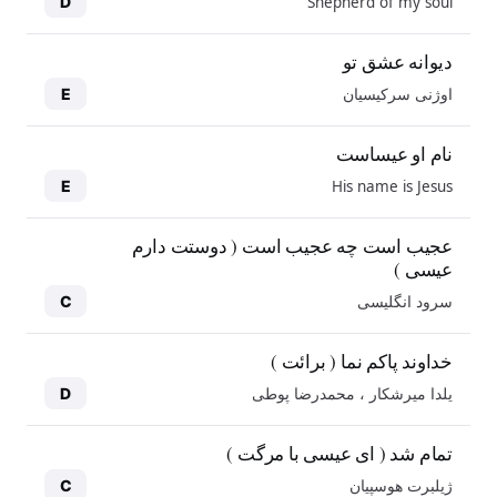
Shepherd of my soul
D
دیوانه عشق تو
اوژنی سرکیسیان
E
نام او عیساست
His name is Jesus
E
عجیب است چه عجیب است ( دوستت دارم
عیسی )
سرود انگلیسی
C
خداوند پاکم نما ( برائت )
یلدا میرشکار ، محمدرضا پوطی
D
تمام شد ( ای عیسی با مرگت )
ژیلبرت هوسپیان
C