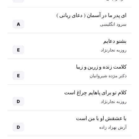
ای پدر ما در آسمان ( دعای ربانی )
سرود انگلیسی
A
بشنو دعایم
روزبه نجارنژاد
E
کلامت زنده و زرین و زیبا
دکتر مژده شیروانیان
E
کلام تو برای پاهایم چراغ است
روزبه نجارنژاد
D
با عشقش او با من است
آرش بهزاد زاده
D