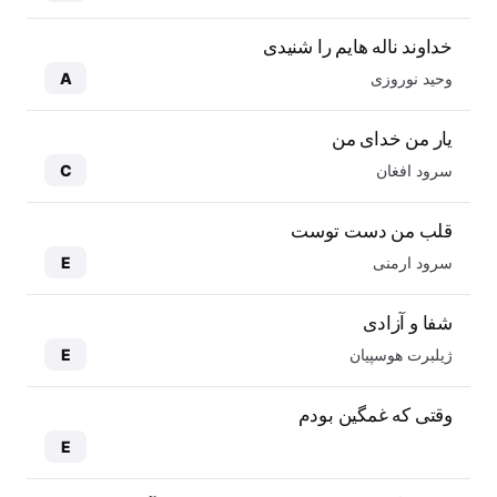
خداوند ناله هایم را شنیدی
وحید نوروزی
A
یار من خدای من
سرود افغان
C
قلب من دست توست
سرود ارمنی
E
شفا و آزادی
ژیلبرت هوسپیان
E
وقتی که غمگین بودم
E