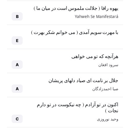
یهوه رافا ( جلالت ملموس است در میان ما )
Yahweh Se Manifestará
B
با مهرت سویم آمدی ( می خوانم شکر بهرت )
E
هرآنچه که تو می خواهی
سرود افغان
A
جلال بر نامت ای صیاد دلهای پریشان
صبا احمدزادگان
A
اکنون در تو آزادم ( چه نیکوست در تو دارم
نجات )
وحید نوروزی
C