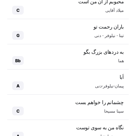
محبوبم از آن من است
میلاد آقایی
C
باران رحمت تو
تینا - نیلوفر - دنی
G
به دردهای بزرگ بگو
هما
Bb
اَبا
پیمان-نیلوفر-دنی
A
چشمانم را خواهم بست
سینا مسیحا
C
نگاه من به سوی توست