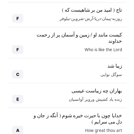
تاج ( امید من بر شاهیست که )
روزبه-پیمان-دریا-آرش-شروین-نیلوفر
F
کیست مانند او / زمین و آسمان پر از رحمت
خداوند
Who is like the Lord
F
زیبا شد
سوگل نوایی
C
بهاران چه زیباست عیسی
زنده یاد کشیش ورویر آوانسیان
E
خدایا چون با حیرت خیره شوم ( آنگه ز جان و
دل می سرایم )
How great thou art
A