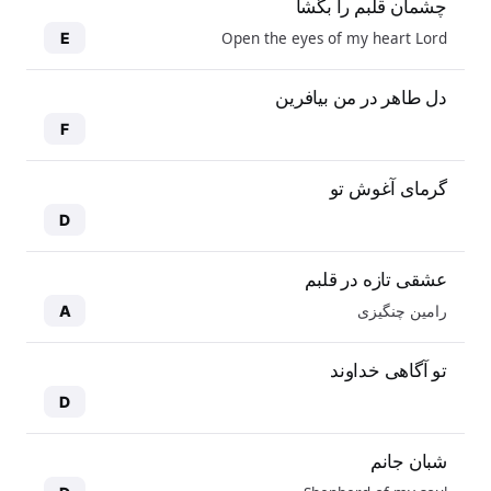
چشمان قلبم را بگشا
Open the eyes of my heart Lord
E
دل طاهر در من بیافرین
F
گرمای آغوش تو
D
عشقی تازه در قلبم
رامین چنگیزی
A
تو آگاهی خداوند
D
شبان جانم