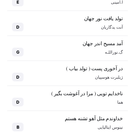
ا.امینی
E
تولد یافت نور جهان
آنت یدگاریان
D
آمد مسیح اندر جهان
گ.نوراللـه
G
در آخوری پست ( تولد بیاب )
ژیلبرت هوسپیان
D
ناخدایم تویی ( مرا در آغوشت بگیر )
هما
D
خداوندم مثل آهو تشنه هستم
نینوس ایتالیایی
B