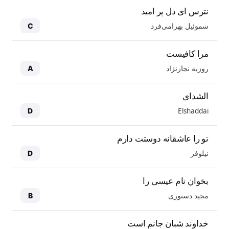
نترس ای دل پر امید
سموئیل بهرامی‌فرد
C
مرا کافیست
روزبه نجارنژاد
A
الشدای
Elshaddai
D
تو را عاشقانه دوستت دارم
نیلوفر
D
بخوان نام عیسی را
مجید دستوری
B
خداوند شبان جانم است