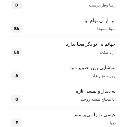
رضا وطن‌پرست
D
من از آن توام ابا
سینا مسیحا
Bb
جهانم بی تو دگر معنا ندارد
آراد طفلان
Eb
تماشایی‌ترین تصویر دنیا
روزبه نجارنژاد
A
به دیدار و لمسی تازه
أنا محتاج لمسة روحك
G
عیسی تو را می‌پرستم
دریا
E