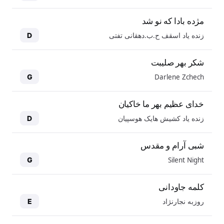
مژده بادا که نو شد
زنده یاد اسقف ح.ب.دهقانی تفتی
D
شکر بهر صلیبت
Darlene Zchech
G
خدای عظیم بهر ما خاکیان
زنده یاد کشیش هایک هوسپیان
D
شبی آرام و مقدس
Silent Night
G
کلمه جاودانی
روزبه نجارنژاد
E