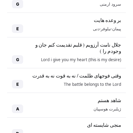
سرود ارمنی
G
بر وعده هایت
پیمان-نیلوفر-دنی
E
جلال نامت آرزویم ( قلبم تقدیمت کنم جان و
وجودم را )
Lord i give you my heart (this is my desire)
G
وقتی فوجهای ظلمت / نه به قوت نه به قدرت
The battle belongs to the Lord
E
شاهد هستم
ژیلبرت هوسپیان
A
منجی شایسته ای