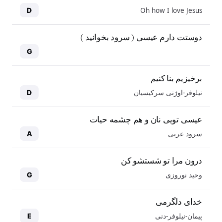
Oh how I love Jesus
D
دوستت دارم عیسی ( سرود بخوانید )
G
برخیزیم بنا کنیم
نیلوفر-اوژنی سرکیسیان
D
عیسی تویی نان و هم چشمه حیات
سرود عربی
A
درون مرا تو شستشو کن
وحید نوروزی
G
خدای دلگرمی
پیمان-نیلوفر-دنی
E